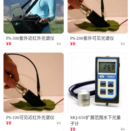
PS-300紫外近红外光谱仪
PS-200紫外可见光谱仪
¥
0
¥
0
¥
0
¥
0
PS-100可见近红外光谱仪
MQ-650扩展范围水下光量
¥
0
¥
0
子计
¥
0
¥
0