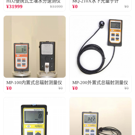
HD2便携式土壤水分速测仪
MQ-210X水下光量子计
¥
31999
¥
0
¥
31999
¥
0
MP-100内置式总辐射测量仪
MP-200外置式总辐射测量仪
¥
0
¥
0
¥
0
¥
0