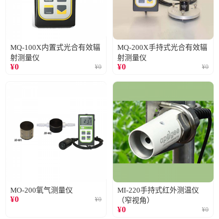
MQ-100X内置式光合有效辐
MQ-200X手持式光合有效辐
射测量仪
射测量仪
¥
0
¥
0
¥
0
¥
0
MO-200氧气测量仪
MI-220手持式红外测温仪
¥
0
¥
0
（窄视角）
¥
0
¥
0