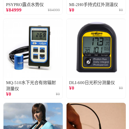
PSYPRO露点水势仪
MI-2H0手持式红外测温仪
¥
84999
¥
0
¥
84999
¥
0
MQ-510水下光合有效辐射
DLI-600日光积分测量仪
¥
0
¥
0
测量仪
¥
0
¥
0