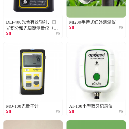
DLI-400光合有效辐射、日
MI230手持式红外测温仪
¥
0
¥
0
光积分和光周期测量仪（仅
¥
0
¥
0
阳光）
MQ-100光量子计
AT-100小型蓝牙记录仪
¥
0
¥
0
¥
0
¥
0