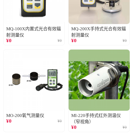
MQ-100X内置式光合有效辐
MQ-200X手持式光合有效辐
射测量仪
射测量仪
¥
0
¥
0
¥
0
¥
0
MO-200氧气测量仪
MI-220手持式红外测温仪
¥
0
¥
0
（窄视角）
¥
0
¥
0