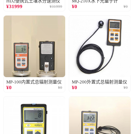
HD2便携式土壤水分速测仪
MQ-210X水下光量子计
¥
31999
¥
0
¥
31999
¥
0
MP-100内置式总辐射测量仪
MP-200外置式总辐射测量仪
¥
0
¥
0
¥
0
¥
0