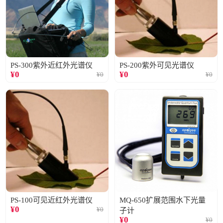
PS-300紫外近红外光谱仪
PS-200紫外可见光谱仪
¥
0
¥
0
¥
0
¥
0
PS-100可见近红外光谱仪
MQ-650扩展范围水下光量
¥
0
¥
0
子计
¥
0
¥
0