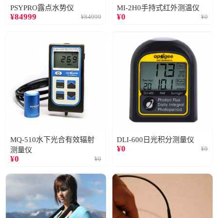
PSYPRO露点水势仪
MI-2H0手持式红外测温仪
¥
84999
¥
0
¥
84999
¥
0
MQ-510水下光合有效辐射
DLI-600日光积分测量仪
¥
0
¥
0
测量仪
¥
0
¥
0