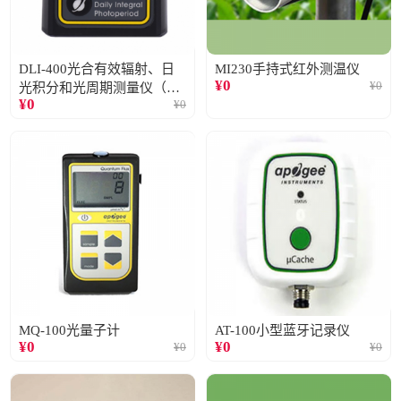
DLI-400光合有效辐射、日
MI230手持式红外测温仪
¥
0
¥
0
光积分和光周期测量仪（仅
¥
0
¥
0
阳光）
MQ-100光量子计
AT-100小型蓝牙记录仪
¥
0
¥
0
¥
0
¥
0