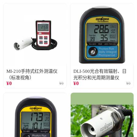
MI-210手持式红外测温仪
DLI-500光合有效辐射、日
（标准视角）
光积分和光周期测量仪
¥
0
¥
0
¥
0
¥
0