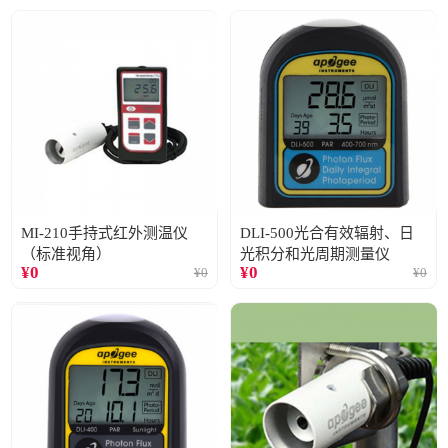
MI-210手持式红外测温仪
DLI-500光合有效辐射、日
（标准视角）
光积分和光周期测量仪
¥
0
¥
0
¥
0
¥
0