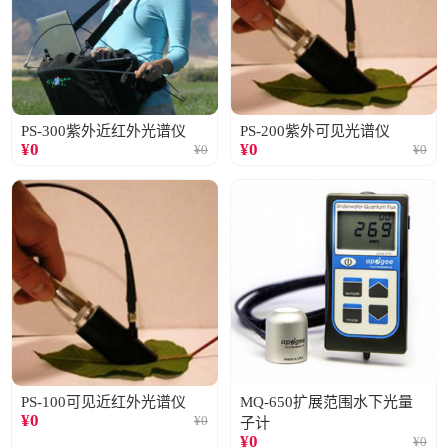
PS-300紫外近红外光谱仪
PS-200紫外可见光谱仪
¥
0
¥
0
¥
0
¥
0
PS-100可见近红外光谱仪
MQ-650扩展范围水下光量
¥
0
¥
0
子计
¥
0
¥
0