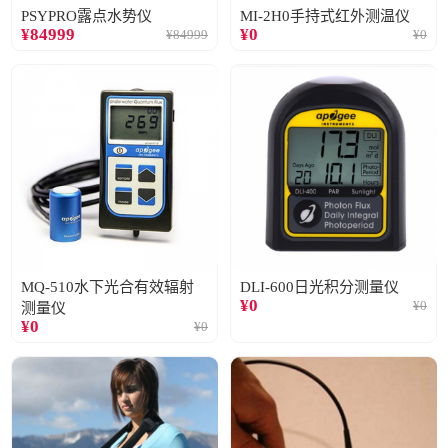
PSYPRO露点水势仪
MI-2H0手持式红外测温仪
¥
84999
¥
0
¥
84999
¥
0
MQ-510水下光合有效辐射
DLI-600日光积分测量仪
¥
0
¥
0
测量仪
¥
0
¥
0