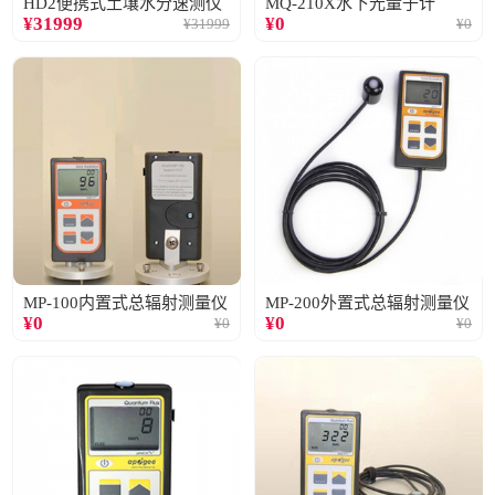
HD2便携式土壤水分速测仪
MQ-210X水下光量子计
¥
31999
¥
0
¥
31999
¥
0
MP-100内置式总辐射测量仪
MP-200外置式总辐射测量仪
¥
0
¥
0
¥
0
¥
0