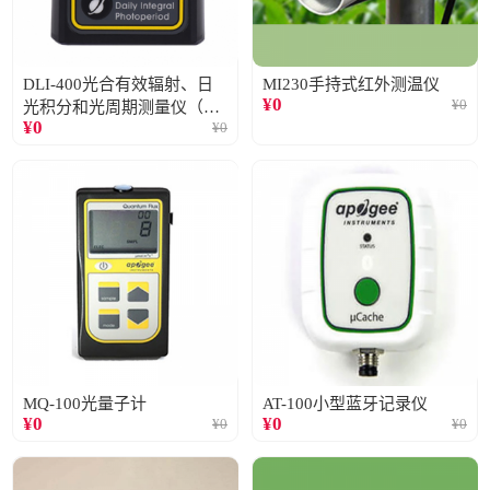
DLI-400光合有效辐射、日
MI230手持式红外测温仪
¥
0
¥
0
光积分和光周期测量仪（仅
¥
0
¥
0
阳光）
MQ-100光量子计
AT-100小型蓝牙记录仪
¥
0
¥
0
¥
0
¥
0