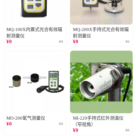
MQ-100X内置式光合有效辐
MQ-200X手持式光合有效辐
射测量仪
射测量仪
¥
0
¥
0
¥
0
¥
0
MO-200氧气测量仪
MI-220手持式红外测温仪
¥
0
¥
0
（窄视角）
¥
0
¥
0