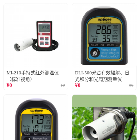
MI-210手持式红外测温仪
DLI-500光合有效辐射、日
（标准视角）
光积分和光周期测量仪
¥
0
¥
0
¥
0
¥
0