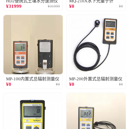
HD2便携式土壤水分速测仪
MQ-210X水下光量子计
¥
31999
¥
0
¥
31999
¥
0
MP-100内置式总辐射测量仪
MP-200外置式总辐射测量仪
¥
0
¥
0
¥
0
¥
0