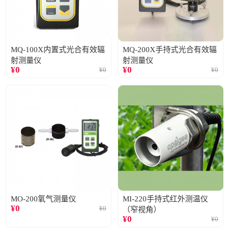
MQ-100X内置式光合有效辐
MQ-200X手持式光合有效辐
射测量仪
射测量仪
¥
0
¥
0
¥
0
¥
0
MO-200氧气测量仪
MI-220手持式红外测温仪
¥
0
¥
0
（窄视角）
¥
0
¥
0