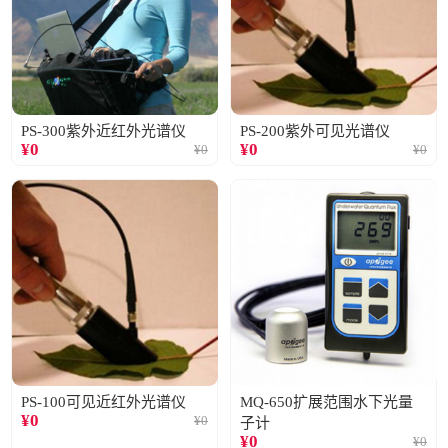
PS-300紫外近红外光谱仪
PS-200紫外可见光谱仪
¥
0
¥
0
¥
0
¥
0
PS-100可见近红外光谱仪
MQ-650扩展范围水下光量
¥
0
¥
0
子计
¥
0
¥
0