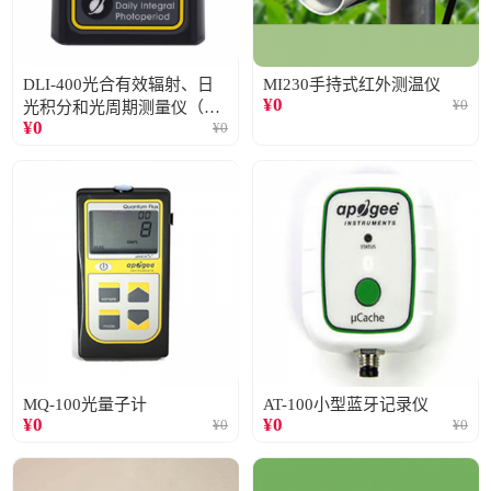
DLI-400光合有效辐射、日
MI230手持式红外测温仪
¥
0
¥
0
光积分和光周期测量仪（仅
¥
0
¥
0
阳光）
MQ-100光量子计
AT-100小型蓝牙记录仪
¥
0
¥
0
¥
0
¥
0