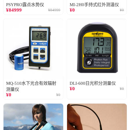
PSYPRO露点水势仪
MI-2H0手持式红外测温仪
¥
84999
¥
0
¥
84999
¥
0
MQ-510水下光合有效辐射
DLI-600日光积分测量仪
¥
0
¥
0
测量仪
¥
0
¥
0