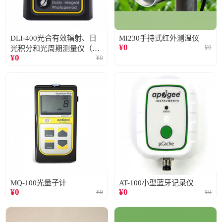
DLI-400光合有效辐射、日
MI230手持式红外测温仪
¥
0
¥
0
光积分和光周期测量仪（仅
¥
0
¥
0
阳光）
MQ-100光量子计
AT-100小型蓝牙记录仪
¥
0
¥
0
¥
0
¥
0