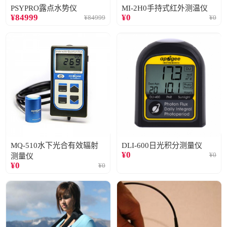
PSYPRO露点水势仪
MI-2H0手持式红外测温仪
¥
84999
¥
0
¥
84999
¥
0
MQ-510水下光合有效辐射
DLI-600日光积分测量仪
¥
0
¥
0
测量仪
¥
0
¥
0