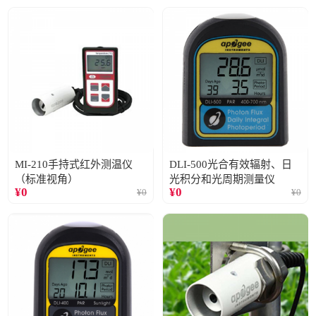
MI-210手持式红外测温仪
DLI-500光合有效辐射、日
（标准视角）
光积分和光周期测量仪
¥
0
¥
0
¥
0
¥
0