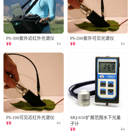
PS-300紫外近红外光谱仪
PS-200紫外可见光谱仪
¥
0
¥
0
¥
0
¥
0
PS-100可见近红外光谱仪
MQ-650扩展范围水下光量
¥
0
¥
0
子计
¥
0
¥
0