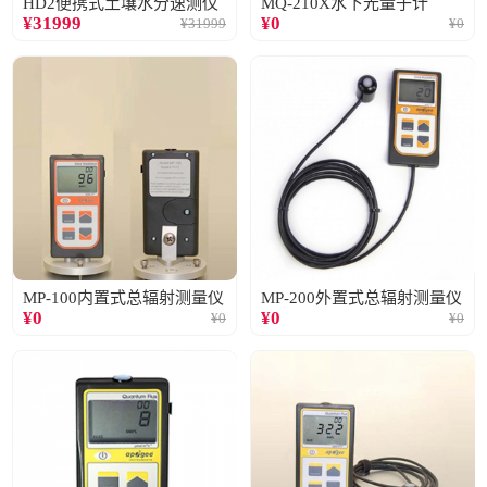
HD2便携式土壤水分速测仪
MQ-210X水下光量子计
¥
31999
¥
0
¥
31999
¥
0
MP-100内置式总辐射测量仪
MP-200外置式总辐射测量仪
¥
0
¥
0
¥
0
¥
0