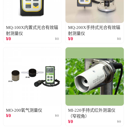
MQ-100X内置式光合有效辐
MQ-200X手持式光合有效辐
射测量仪
射测量仪
¥
0
¥
0
¥
0
¥
0
MO-200氧气测量仪
MI-220手持式红外测温仪
¥
0
¥
0
（窄视角）
¥
0
¥
0