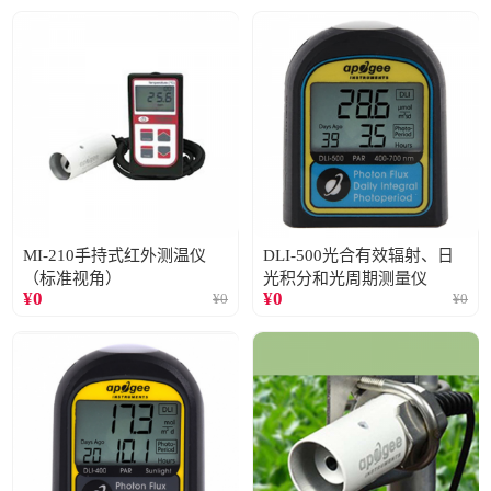
MI-210手持式红外测温仪
DLI-500光合有效辐射、日
（标准视角）
光积分和光周期测量仪
¥
0
¥
0
¥
0
¥
0