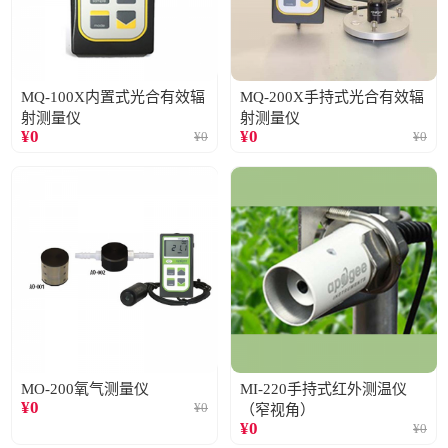
MQ-100X内置式光合有效辐
MQ-200X手持式光合有效辐
射测量仪
射测量仪
¥
0
¥
0
¥
0
¥
0
MO-200氧气测量仪
MI-220手持式红外测温仪
¥
0
¥
0
（窄视角）
¥
0
¥
0