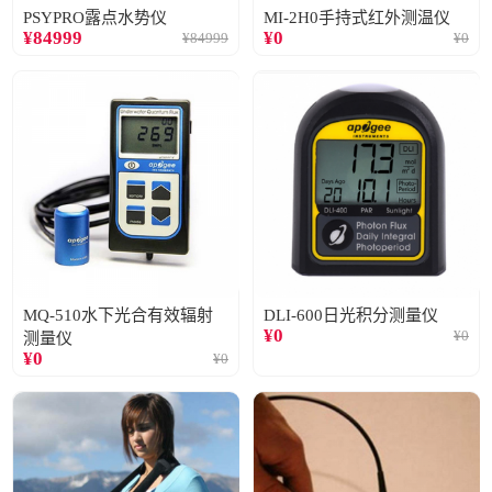
PSYPRO露点水势仪
MI-2H0手持式红外测温仪
¥
84999
¥
0
¥
84999
¥
0
MQ-510水下光合有效辐射
DLI-600日光积分测量仪
¥
0
¥
0
测量仪
¥
0
¥
0