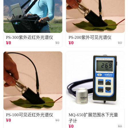
PS-300紫外近红外光谱仪
PS-200紫外可见光谱仪
¥
0
¥
0
¥
0
¥
0
PS-100可见近红外光谱仪
MQ-650扩展范围水下光量
¥
0
¥
0
子计
¥
0
¥
0