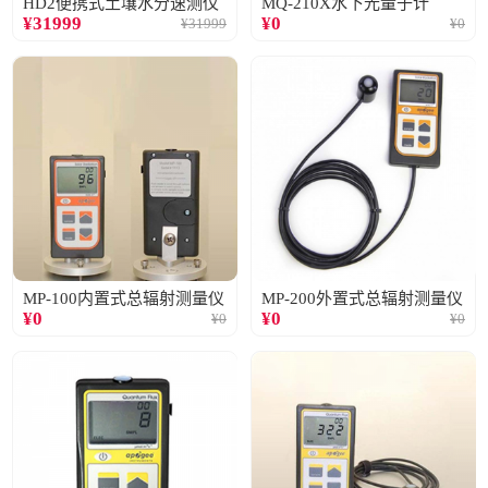
HD2便携式土壤水分速测仪
MQ-210X水下光量子计
¥
31999
¥
0
¥
31999
¥
0
MP-100内置式总辐射测量仪
MP-200外置式总辐射测量仪
¥
0
¥
0
¥
0
¥
0