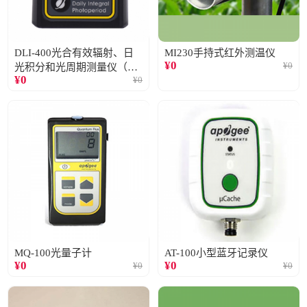
DLI-400光合有效辐射、日
MI230手持式红外测温仪
¥
0
¥
0
光积分和光周期测量仪（仅
¥
0
¥
0
阳光）
MQ-100光量子计
AT-100小型蓝牙记录仪
¥
0
¥
0
¥
0
¥
0