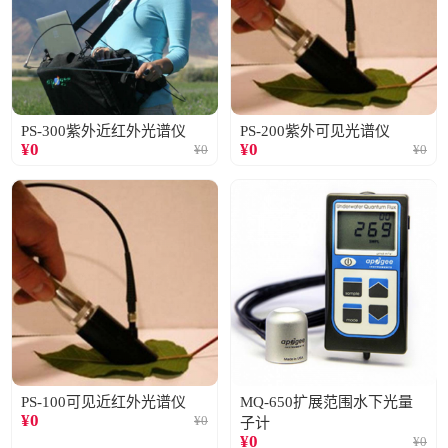
PS-300紫外近红外光谱仪
PS-200紫外可见光谱仪
¥
0
¥
0
¥
0
¥
0
PS-100可见近红外光谱仪
MQ-650扩展范围水下光量
¥
0
¥
0
子计
¥
0
¥
0