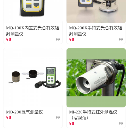
MQ-100X内置式光合有效辐
MQ-200X手持式光合有效辐
射测量仪
射测量仪
¥
0
¥
0
¥
0
¥
0
MO-200氧气测量仪
MI-220手持式红外测温仪
¥
0
¥
0
（窄视角）
¥
0
¥
0