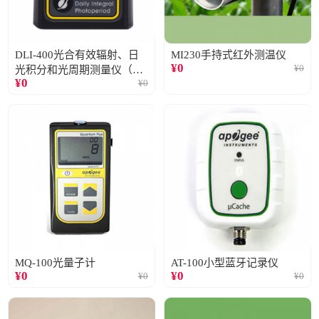
DLI-400光合有效辐射、日
MI230手持式红外测温仪
¥
0
¥
0
光积分和光周期测量仪（仅
¥
0
¥
0
阳光）
MQ-100光量子计
AT-100小型蓝牙记录仪
¥
0
¥
0
¥
0
¥
0