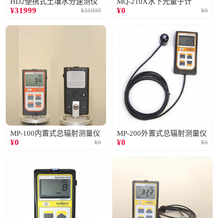
HD2便携式土壤水分速测仪
MQ-210X水下光量子计
¥
31999
¥
0
¥
31999
¥
0
MP-100内置式总辐射测量仪
MP-200外置式总辐射测量仪
¥
0
¥
0
¥
0
¥
0