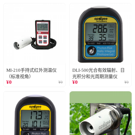
MI-210手持式红外测温仪
DLI-500光合有效辐射、日
（标准视角）
光积分和光周期测量仪
¥
0
¥
0
¥
0
¥
0