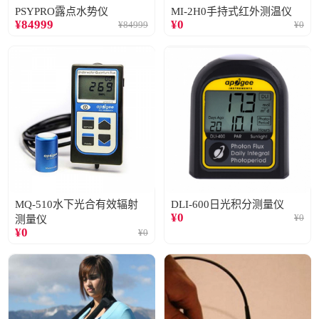
PSYPRO露点水势仪
MI-2H0手持式红外测温仪
¥
84999
¥
0
¥
84999
¥
0
MQ-510水下光合有效辐射
DLI-600日光积分测量仪
¥
0
¥
0
测量仪
¥
0
¥
0