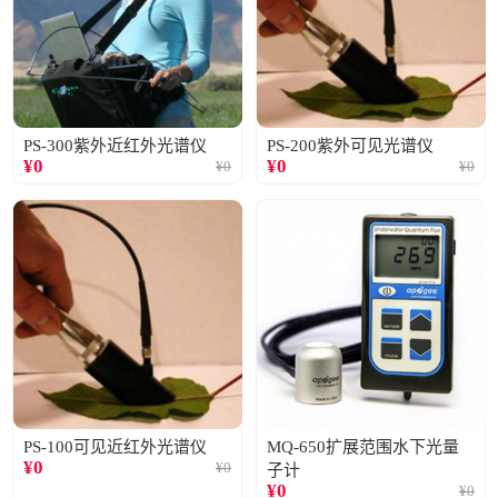
PS-300紫外近红外光谱仪
PS-200紫外可见光谱仪
¥
0
¥
0
¥
0
¥
0
PS-100可见近红外光谱仪
MQ-650扩展范围水下光量
¥
0
¥
0
子计
¥
0
¥
0