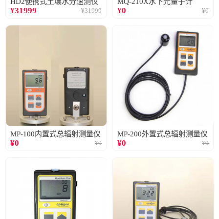
HD2便携式土壤水分速测仪
MQ-210X水下光量子计
¥
31999
¥
0
¥
31999
¥
0
MP-100内置式总辐射测量仪
MP-200外置式总辐射测量仪
¥
0
¥
0
¥
0
¥
0