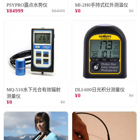
PSYPRO露点水势仪
MI-2H0手持式红外测温仪
¥
84999
¥
0
¥
84999
¥
0
MQ-510水下光合有效辐射
DLI-600日光积分测量仪
¥
0
¥
0
测量仪
¥
0
¥
0