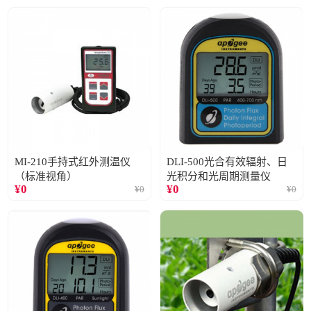
MI-210手持式红外测温仪
DLI-500光合有效辐射、日
（标准视角）
光积分和光周期测量仪
¥
0
¥
0
¥
0
¥
0