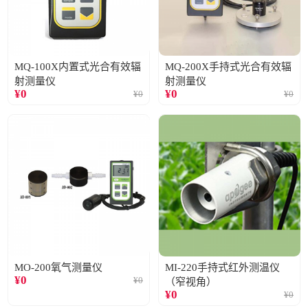
MQ-100X内置式光合有效辐
MQ-200X手持式光合有效辐
射测量仪
射测量仪
¥
0
¥
0
¥
0
¥
0
MO-200氧气测量仪
MI-220手持式红外测温仪
¥
0
¥
0
（窄视角）
¥
0
¥
0