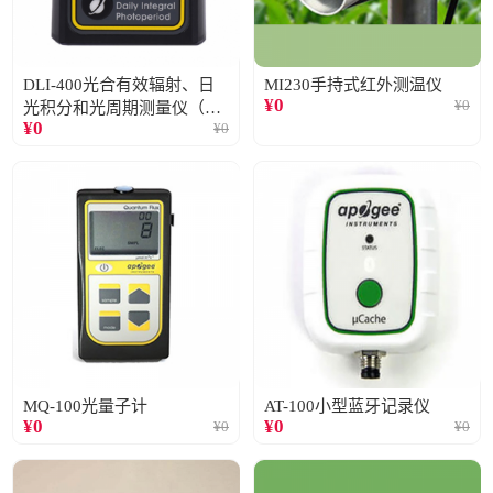
DLI-400光合有效辐射、日
MI230手持式红外测温仪
¥
0
¥
0
光积分和光周期测量仪（仅
¥
0
¥
0
阳光）
MQ-100光量子计
AT-100小型蓝牙记录仪
¥
0
¥
0
¥
0
¥
0