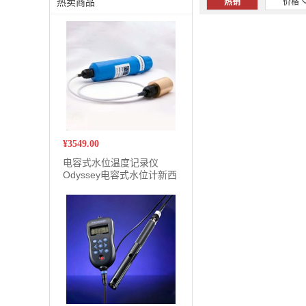
热卖商品
热销
价格
¥
3549.00
电容式水位温度记录仪
Odyssey电容式水位计新西
兰Dataflow