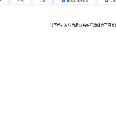
人气
上新
仅显示特惠商品
仅显
对不起，对应商品分类或筛选组合下没有