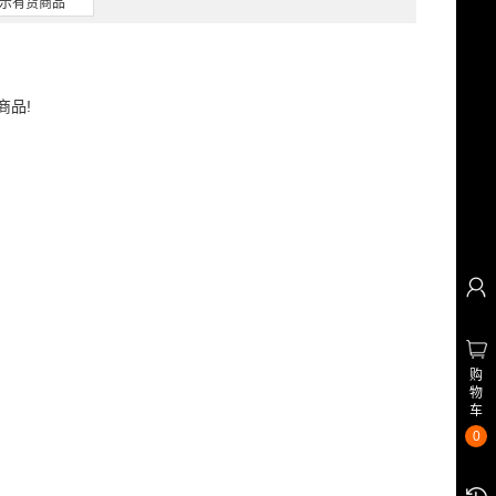
示有货商品
商品!
购
物
车
0