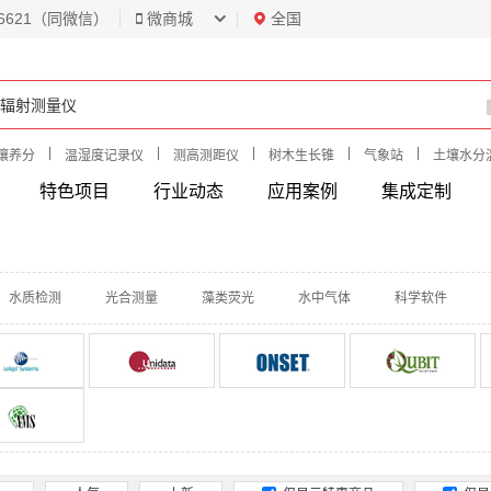
6621（同微信）
微商城
全国
|
|
|
|
|
壤养分
温湿度记录仪
测高测距仪
树木生长锥
气象站
土壤水分
特色项目
行业动态
应用案例
集成定制
水质检测
光合测量
藻类荧光
水中气体
科学软件