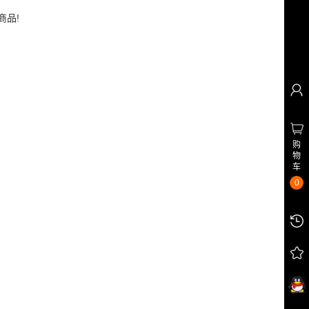
商品!
购
物
车
0