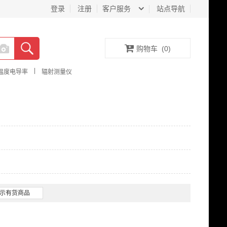
登录
注册
客户服务
站点导航
购物车
(
0
)
|
温度电导率
辐射测量仪
示有货商品