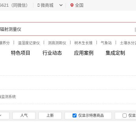
6621（同微信）
微商城
全国
|
|
|
|
|
壤养分
温湿度记录仪
测高测距仪
树木生长锥
气象站
土壤水分
特色项目
行业动态
应用案例
集成定制
蚀监测系统
人气
上新
仅显示特惠商品
仅显