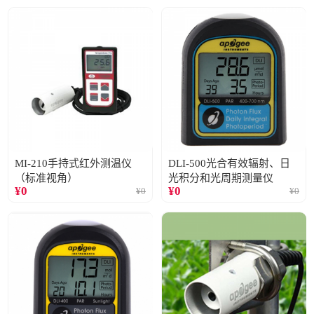
MI-210手持式红外测温仪
DLI-500光合有效辐射、日
（标准视角）
光积分和光周期测量仪
¥
0
¥
0
¥
0
¥
0