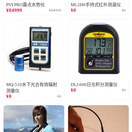
PSYPRO露点水势仪
MI-2H0手持式红外测温仪
¥
84999
¥
0
¥
84999
¥
0
MQ-510水下光合有效辐射
DLI-600日光积分测量仪
¥
0
¥
0
测量仪
¥
0
¥
0