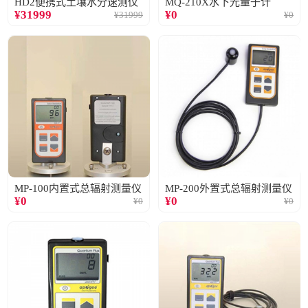
HD2便携式土壤水分速测仪
MQ-210X水下光量子计
¥
31999
¥
0
¥
31999
¥
0
MP-100内置式总辐射测量仪
MP-200外置式总辐射测量仪
¥
0
¥
0
¥
0
¥
0