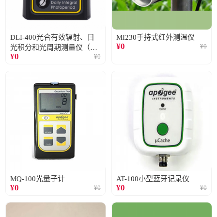
DLI-400光合有效辐射、日
MI230手持式红外测温仪
¥
0
¥
0
光积分和光周期测量仪（仅
¥
0
¥
0
阳光）
MQ-100光量子计
AT-100小型蓝牙记录仪
¥
0
¥
0
¥
0
¥
0