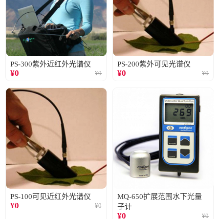
PS-300紫外近红外光谱仪
PS-200紫外可见光谱仪
¥
0
¥
0
¥
0
¥
0
PS-100可见近红外光谱仪
MQ-650扩展范围水下光量
¥
0
¥
0
子计
¥
0
¥
0