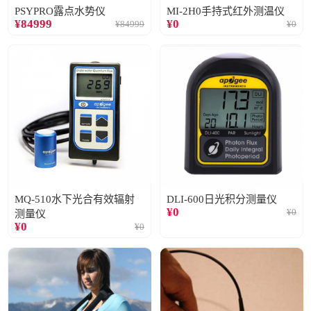
PSYPRO露点水势仪
MI-2H0手持式红外测温仪
¥
84999
¥
0
¥
84999
¥
0
MQ-510水下光合有效辐射
DLI-600日光积分测量仪
¥
0
¥
0
测量仪
¥
0
¥
0