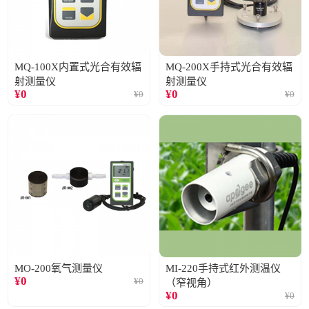
MQ-100X内置式光合有效辐
MQ-200X手持式光合有效辐
射测量仪
射测量仪
¥
0
¥
0
¥
0
¥
0
MO-200氧气测量仪
MI-220手持式红外测温仪
¥
0
¥
0
（窄视角）
¥
0
¥
0