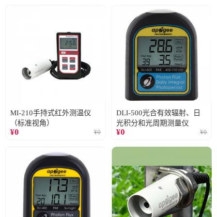
MI-210手持式红外测温仪
DLI-500光合有效辐射、日
（标准视角）
光积分和光周期测量仪
¥
0
¥
0
¥
0
¥
0