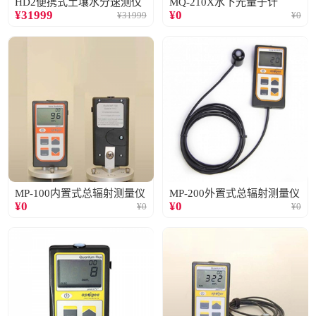
HD2便携式土壤水分速测仪
MQ-210X水下光量子计
¥
31999
¥
0
¥
31999
¥
0
MP-100内置式总辐射测量仪
MP-200外置式总辐射测量仪
¥
0
¥
0
¥
0
¥
0