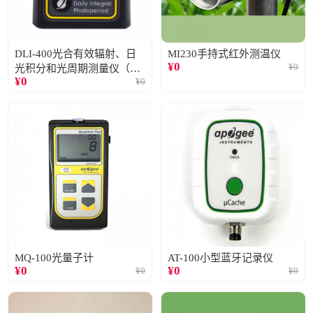
DLI-400光合有效辐射、日
MI230手持式红外测温仪
¥
0
¥
0
光积分和光周期测量仪（仅
¥
0
¥
0
阳光）
MQ-100光量子计
AT-100小型蓝牙记录仪
¥
0
¥
0
¥
0
¥
0