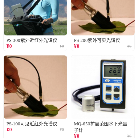
PS-300紫外近红外光谱仪
PS-200紫外可见光谱仪
¥
0
¥
0
¥
0
¥
0
PS-100可见近红外光谱仪
MQ-650扩展范围水下光量
¥
0
¥
0
子计
¥
0
¥
0