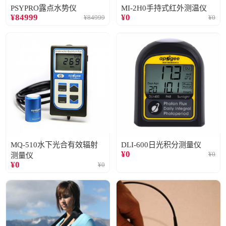
PSYPRO露点水势仪
MI-2H0手持式红外测温仪
¥
84999
¥
0
¥
84999
¥
0
MQ-510水下光合有效辐射
DLI-600日光积分测量仪
¥
0
¥
0
测量仪
¥
0
¥
0