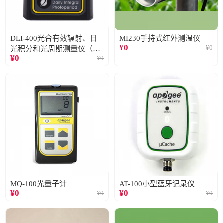
DLI-400光合有效辐射、日
MI230手持式红外测温仪
¥
0
¥
0
光积分和光周期测量仪（仅
¥
0
¥
0
阳光）
MQ-100光量子计
AT-100小型蓝牙记录仪
¥
0
¥
0
¥
0
¥
0