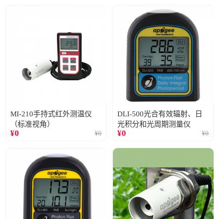
MI-210手持式红外测温仪
DLI-500光合有效辐射、日
（标准视角）
光积分和光周期测量仪
¥
0
¥
0
¥
0
¥
0