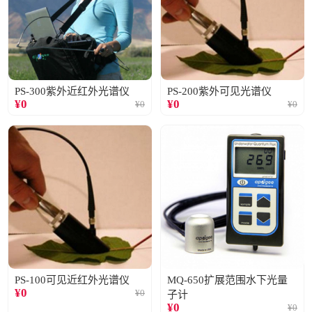
PS-300紫外近红外光谱仪
PS-200紫外可见光谱仪
¥
0
¥
0
¥
0
¥
0
PS-100可见近红外光谱仪
MQ-650扩展范围水下光量
¥
0
¥
0
子计
¥
0
¥
0