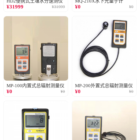
HD2便携式土壤水分速测仪
MQ-210X水下光量子计
¥
31999
¥
0
¥
31999
¥
0
MP-100内置式总辐射测量仪
MP-200外置式总辐射测量仪
¥
0
¥
0
¥
0
¥
0