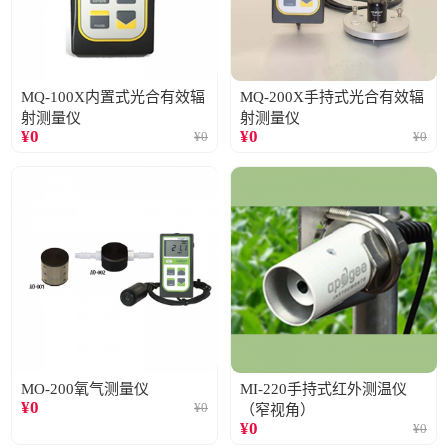
MQ-100X内置式光合有效辐
MQ-200X手持式光合有效辐
射测量仪
射测量仪
¥
0
¥
0
¥
0
¥
0
MO-200氧气测量仪
MI-220手持式红外测温仪
¥
0
¥
0
（窄视角）
¥
0
¥
0