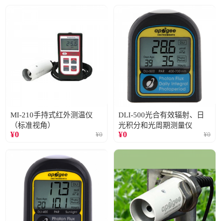
MI-210手持式红外测温仪
DLI-500光合有效辐射、日
（标准视角）
光积分和光周期测量仪
¥
0
¥
0
¥
0
¥
0