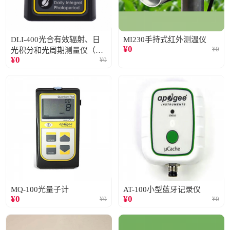
DLI-400光合有效辐射、日
MI230手持式红外测温仪
¥
0
¥
0
光积分和光周期测量仪（仅
¥
0
¥
0
阳光）
MQ-100光量子计
AT-100小型蓝牙记录仪
¥
0
¥
0
¥
0
¥
0