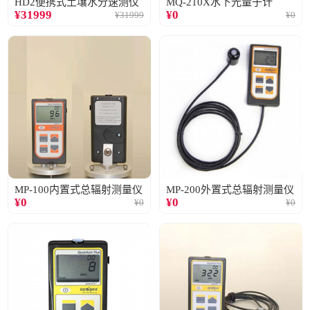
HD2便携式土壤水分速测仪
MQ-210X水下光量子计
¥
31999
¥
0
¥
31999
¥
0
MP-100内置式总辐射测量仪
MP-200外置式总辐射测量仪
¥
0
¥
0
¥
0
¥
0