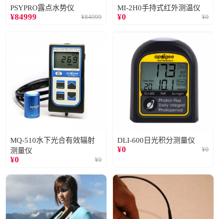
PSYPRO露点水势仪
MI-2H0手持式红外测温仪
¥
84999
¥
0
¥
84999
¥
0
MQ-510水下光合有效辐射
DLI-600日光积分测量仪
¥
0
¥
0
测量仪
¥
0
¥
0