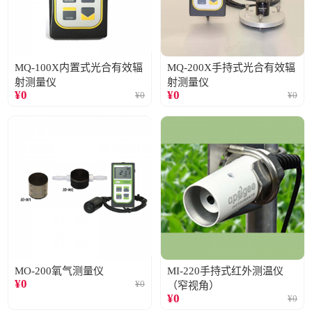
MQ-100X内置式光合有效辐
MQ-200X手持式光合有效辐
射测量仪
射测量仪
¥
0
¥
0
¥
0
¥
0
MO-200氧气测量仪
MI-220手持式红外测温仪
¥
0
¥
0
（窄视角）
¥
0
¥
0