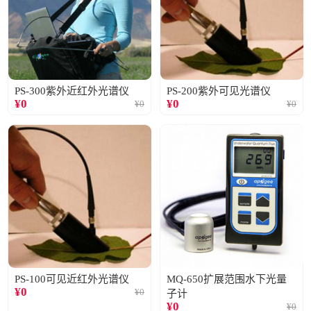
PS-300紫外近红外光谱仪
PS-200紫外可见光谱仪
¥
0
¥
0
¥
0
¥
0
PS-100可见近红外光谱仪
MQ-650扩展范围水下光量
¥
0
¥
0
子计
¥
0
¥
0