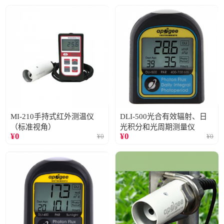
MI-210手持式红外测温仪
DLI-500光合有效辐射、日
（标准视角）
光积分和光周期测量仪
¥
0
¥
0
¥
0
¥
0