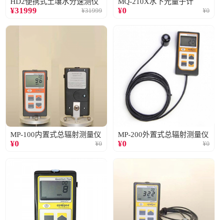
HD2便携式土壤水分速测仪
MQ-210X水下光量子计
¥
31999
¥
0
¥
31999
¥
0
MP-100内置式总辐射测量仪
MP-200外置式总辐射测量仪
¥
0
¥
0
¥
0
¥
0