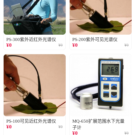
PS-300紫外近红外光谱仪
PS-200紫外可见光谱仪
¥
0
¥
0
¥
0
¥
0
PS-100可见近红外光谱仪
MQ-650扩展范围水下光量
¥
0
¥
0
子计
¥
0
¥
0