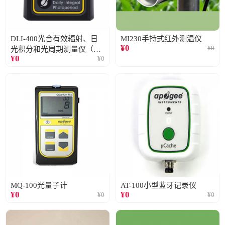
DLI-400光合有效辐射、日
MI230手持式红外测温仪
¥
0
¥
0
光积分和光周期测量仪（仅
¥
0
¥
0
阳光）
MQ-100光量子计
AT-100小型蓝牙记录仪
¥
0
¥
0
¥
0
¥
0