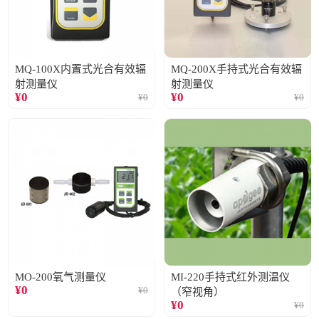
MQ-100X内置式光合有效辐
MQ-200X手持式光合有效辐
射测量仪
射测量仪
¥
0
¥
0
¥
0
¥
0
MO-200氧气测量仪
MI-220手持式红外测温仪
¥
0
¥
0
（窄视角）
¥
0
¥
0