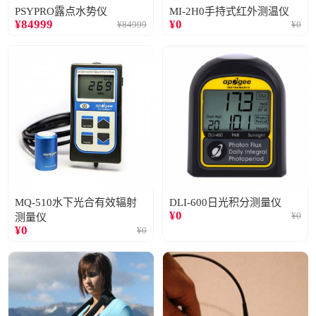
PSYPRO露点水势仪
MI-2H0手持式红外测温仪
¥
84999
¥
0
¥
84999
¥
0
MQ-510水下光合有效辐射
DLI-600日光积分测量仪
¥
0
¥
0
测量仪
¥
0
¥
0