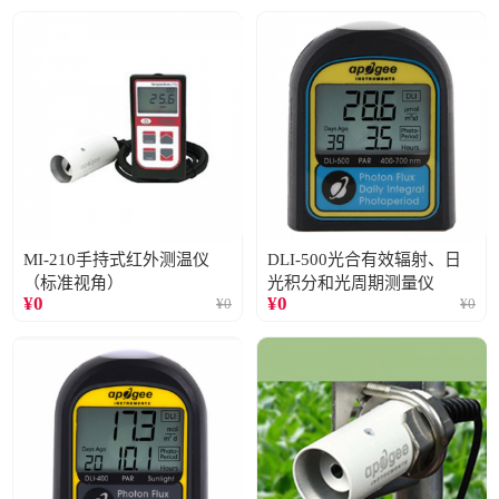
MI-210手持式红外测温仪
DLI-500光合有效辐射、日
（标准视角）
光积分和光周期测量仪
¥
0
¥
0
¥
0
¥
0