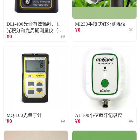
DLI-400光合有效辐射、日
MI230手持式红外测温仪
¥
0
¥
0
光积分和光周期测量仪（仅
¥
0
¥
0
阳光）
MQ-100光量子计
AT-100小型蓝牙记录仪
¥
0
¥
0
¥
0
¥
0