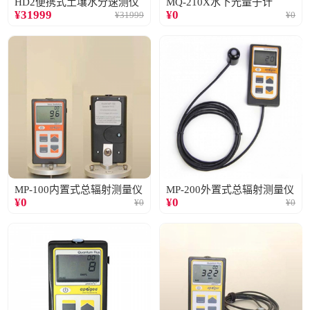
HD2便携式土壤水分速测仪
MQ-210X水下光量子计
¥
31999
¥
0
¥
31999
¥
0
MP-100内置式总辐射测量仪
MP-200外置式总辐射测量仪
¥
0
¥
0
¥
0
¥
0