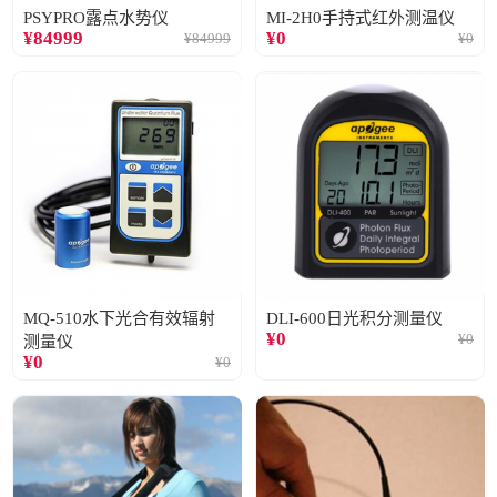
PSYPRO露点水势仪
MI-2H0手持式红外测温仪
¥
84999
¥
0
¥
84999
¥
0
MQ-510水下光合有效辐射
DLI-600日光积分测量仪
¥
0
¥
0
测量仪
¥
0
¥
0