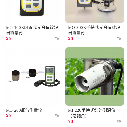
MQ-100X内置式光合有效辐
MQ-200X手持式光合有效辐
射测量仪
射测量仪
¥
0
¥
0
¥
0
¥
0
MO-200氧气测量仪
MI-220手持式红外测温仪
¥
0
¥
0
（窄视角）
¥
0
¥
0