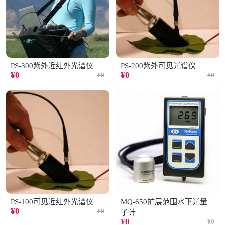
PS-300紫外近红外光谱仪
PS-200紫外可见光谱仪
¥
0
¥
0
¥
0
¥
0
PS-100可见近红外光谱仪
MQ-650扩展范围水下光量
¥
0
¥
0
子计
¥
0
¥
0