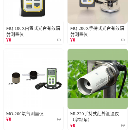
MQ-100X内置式光合有效辐
MQ-200X手持式光合有效辐
射测量仪
射测量仪
¥
0
¥
0
¥
0
¥
0
MO-200氧气测量仪
MI-220手持式红外测温仪
¥
0
¥
0
（窄视角）
¥
0
¥
0