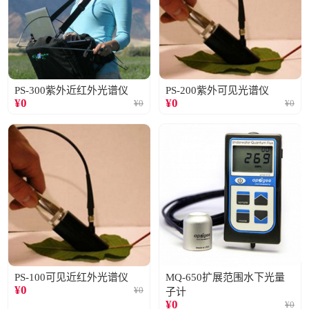
PS-300紫外近红外光谱仪
PS-200紫外可见光谱仪
¥
0
¥
0
¥
0
¥
0
PS-100可见近红外光谱仪
MQ-650扩展范围水下光量
¥
0
¥
0
子计
¥
0
¥
0