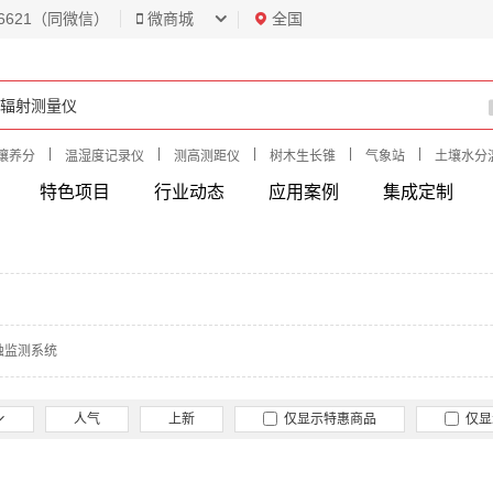
6621（同微信）
微商城
全国
|
|
|
|
|
壤养分
温湿度记录仪
测高测距仪
树木生长锥
气象站
土壤水分
特色项目
行业动态
应用案例
集成定制
蚀监测系统
人气
上新
仅显示特惠商品
仅显