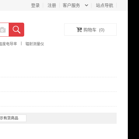
登录
注册
客户服务
站点导航
购物车
(
0
)
|
温度电导率
辐射测量仪
示有货商品