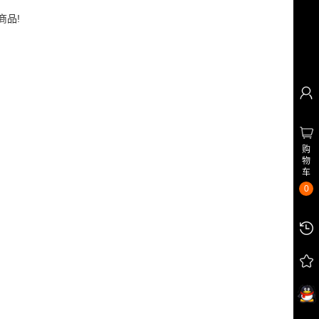
商品!
购
物
车
0