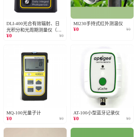
DLI-400光合有效辐射、日
MI230手持式红外测温仪
¥
0
¥
0
光积分和光周期测量仪（仅
¥
0
¥
0
阳光）
MQ-100光量子计
AT-100小型蓝牙记录仪
¥
0
¥
0
¥
0
¥
0