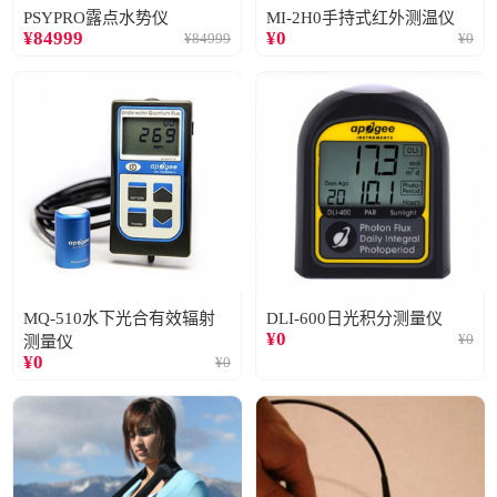
PSYPRO露点水势仪
MI-2H0手持式红外测温仪
¥
84999
¥
0
¥
84999
¥
0
MQ-510水下光合有效辐射
DLI-600日光积分测量仪
¥
0
¥
0
测量仪
¥
0
¥
0