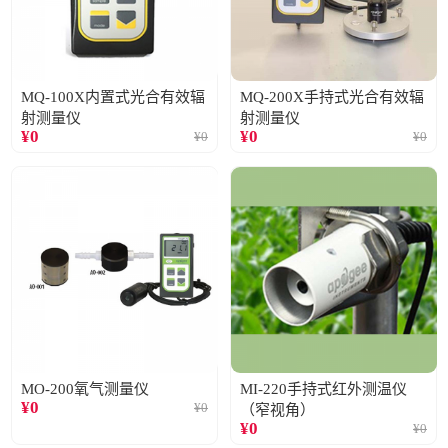
MQ-100X内置式光合有效辐
MQ-200X手持式光合有效辐
射测量仪
射测量仪
¥
0
¥
0
¥
0
¥
0
MO-200氧气测量仪
MI-220手持式红外测温仪
¥
0
¥
0
（窄视角）
¥
0
¥
0