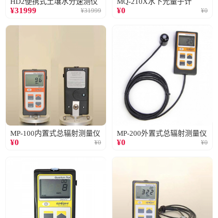
HD2便携式土壤水分速测仪
MQ-210X水下光量子计
¥
31999
¥
0
¥
31999
¥
0
MP-100内置式总辐射测量仪
MP-200外置式总辐射测量仪
¥
0
¥
0
¥
0
¥
0