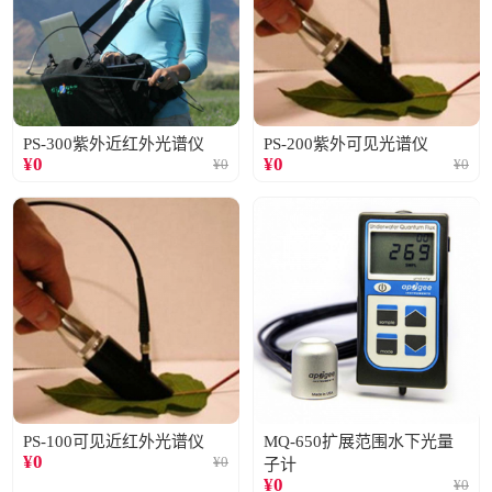
PS-300紫外近红外光谱仪
PS-200紫外可见光谱仪
¥
0
¥
0
¥
0
¥
0
PS-100可见近红外光谱仪
MQ-650扩展范围水下光量
¥
0
¥
0
子计
¥
0
¥
0