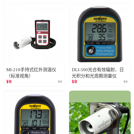
MI-210手持式红外测温仪
DLI-500光合有效辐射、日
（标准视角）
光积分和光周期测量仪
¥
0
¥
0
¥
0
¥
0