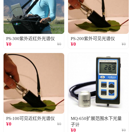
PS-300紫外近红外光谱仪
PS-200紫外可见光谱仪
¥
0
¥
0
¥
0
¥
0
PS-100可见近红外光谱仪
MQ-650扩展范围水下光量
¥
0
¥
0
子计
¥
0
¥
0