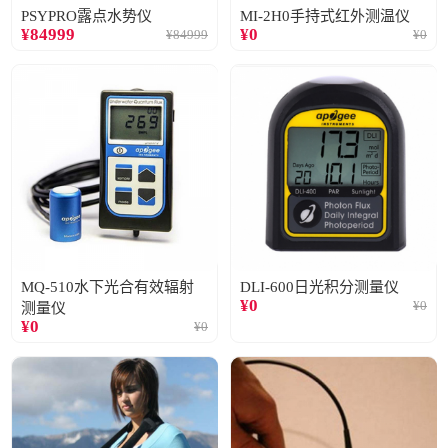
PSYPRO露点水势仪
MI-2H0手持式红外测温仪
¥
84999
¥
0
¥
84999
¥
0
MQ-510水下光合有效辐射
DLI-600日光积分测量仪
¥
0
¥
0
测量仪
¥
0
¥
0