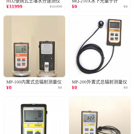
HD2便携式土壤水分速测仪
MQ-210X水下光量子计
¥
31999
¥
0
¥
31999
¥
0
MP-100内置式总辐射测量仪
MP-200外置式总辐射测量仪
¥
0
¥
0
¥
0
¥
0