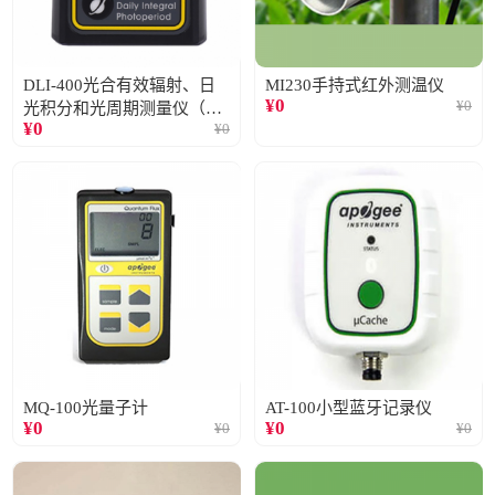
DLI-400光合有效辐射、日
MI230手持式红外测温仪
¥
0
¥
0
光积分和光周期测量仪（仅
¥
0
¥
0
阳光）
MQ-100光量子计
AT-100小型蓝牙记录仪
¥
0
¥
0
¥
0
¥
0