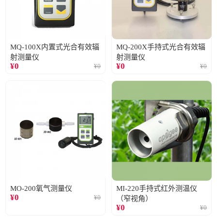
MQ-100X内置式光合有效辐
MQ-200X手持式光合有效辐
射测量仪
射测量仪
¥
0
¥
0
¥
0
¥
0
MO-200氧气测量仪
MI-220手持式红外测温仪
¥
0
¥
0
（窄视角）
¥
0
¥
0