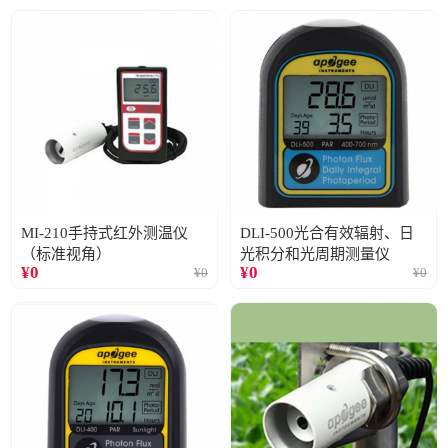
MI-210手持式红外测温仪
DLI-500光合有效辐射、日
（标准视角）
光积分和光周期测量仪
¥
0
¥
0
¥
0
¥
0