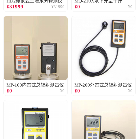
HD2便携式土壤水分速测仪
MQ-210X水下光量子计
¥
31999
¥
0
¥
31999
¥
0
MP-100内置式总辐射测量仪
MP-200外置式总辐射测量仪
¥
0
¥
0
¥
0
¥
0