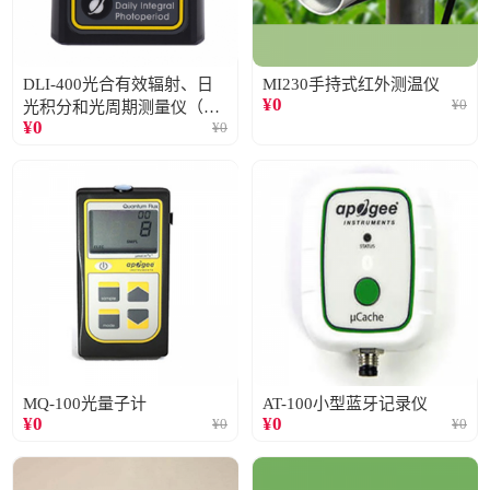
DLI-400光合有效辐射、日
MI230手持式红外测温仪
¥
0
¥
0
光积分和光周期测量仪（仅
¥
0
¥
0
阳光）
MQ-100光量子计
AT-100小型蓝牙记录仪
¥
0
¥
0
¥
0
¥
0