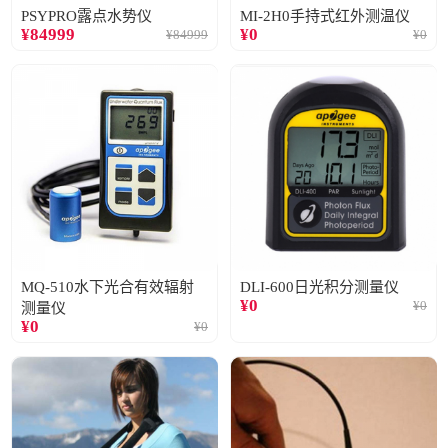
PSYPRO露点水势仪
MI-2H0手持式红外测温仪
¥
84999
¥
0
¥
84999
¥
0
MQ-510水下光合有效辐射
DLI-600日光积分测量仪
¥
0
¥
0
测量仪
¥
0
¥
0