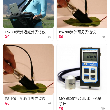
PS-300紫外近红外光谱仪
PS-200紫外可见光谱仪
¥
0
¥
0
¥
0
¥
0
PS-100可见近红外光谱仪
MQ-650扩展范围水下光量
¥
0
¥
0
子计
¥
0
¥
0