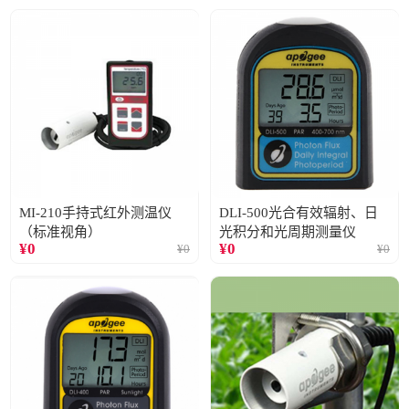
MI-210手持式红外测温仪
DLI-500光合有效辐射、日
（标准视角）
光积分和光周期测量仪
¥
0
¥
0
¥
0
¥
0