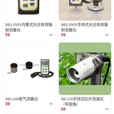
MQ-100X内置式光合有效辐
MQ-200X手持式光合有效辐
射测量仪
射测量仪
¥
0
¥
0
¥
0
¥
0
MO-200氧气测量仪
MI-220手持式红外测温仪
¥
0
¥
0
（窄视角）
¥
0
¥
0