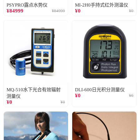
PSYPRO露点水势仪
MI-2H0手持式红外测温仪
¥
84999
¥
0
¥
84999
¥
0
MQ-510水下光合有效辐射
DLI-600日光积分测量仪
¥
0
¥
0
测量仪
¥
0
¥
0