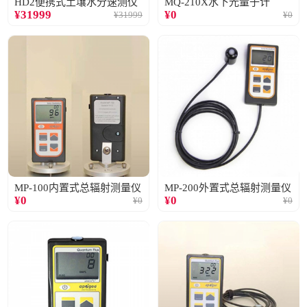
HD2便携式土壤水分速测仪
MQ-210X水下光量子计
¥
31999
¥
0
¥
31999
¥
0
MP-100内置式总辐射测量仪
MP-200外置式总辐射测量仪
¥
0
¥
0
¥
0
¥
0