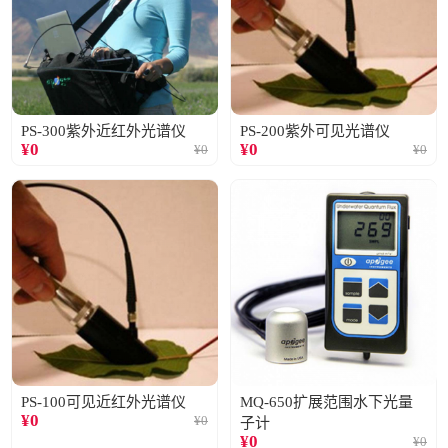
PS-300紫外近红外光谱仪
PS-200紫外可见光谱仪
¥
0
¥
0
¥
0
¥
0
PS-100可见近红外光谱仪
MQ-650扩展范围水下光量
¥
0
¥
0
子计
¥
0
¥
0