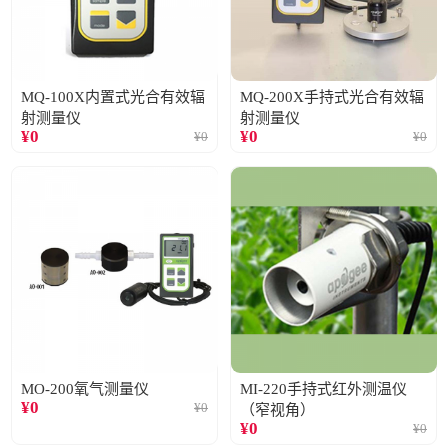
MQ-100X内置式光合有效辐
MQ-200X手持式光合有效辐
射测量仪
射测量仪
¥
0
¥
0
¥
0
¥
0
MO-200氧气测量仪
MI-220手持式红外测温仪
¥
0
¥
0
（窄视角）
¥
0
¥
0