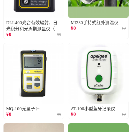
DLI-400光合有效辐射、日
MI230手持式红外测温仪
¥
0
¥
0
光积分和光周期测量仪（仅
¥
0
¥
0
阳光）
MQ-100光量子计
AT-100小型蓝牙记录仪
¥
0
¥
0
¥
0
¥
0