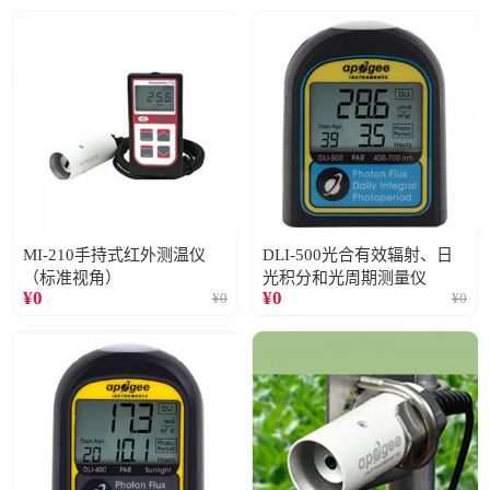
MI-210手持式红外测温仪
DLI-500光合有效辐射、日
（标准视角）
光积分和光周期测量仪
¥
0
¥
0
¥
0
¥
0