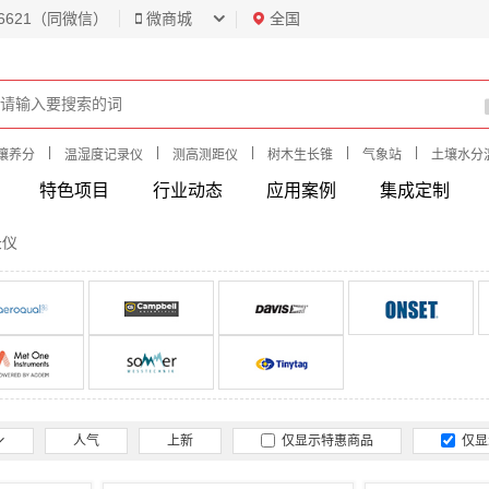
6621（同微信）
微商城
全国
|
|
|
|
|
壤养分
温湿度记录仪
测高测距仪
树木生长锥
气象站
土壤水分
特色项目
行业动态
应用案例
集成定制
录仪
人气
上新
仅显示特惠商品
仅显