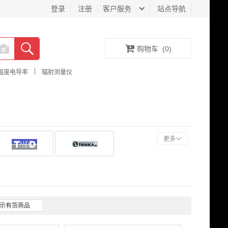
登录
注册
客户服务
站点导航
购物车
(
0
)
|
温度电导率
辐射测量仪
更多
示有货商品