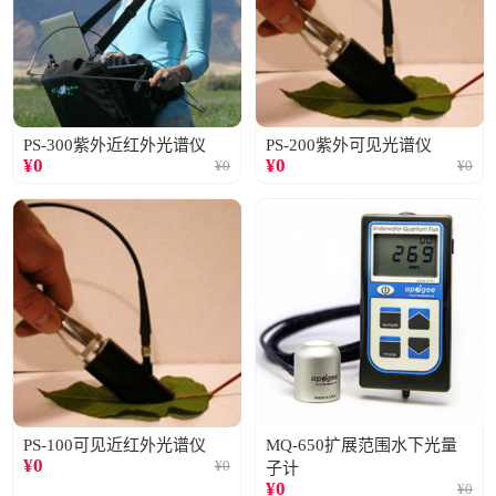
PS-300紫外近红外光谱仪
PS-200紫外可见光谱仪
¥
0
¥
0
¥
0
¥
0
PS-100可见近红外光谱仪
MQ-650扩展范围水下光量
¥
0
¥
0
子计
¥
0
¥
0