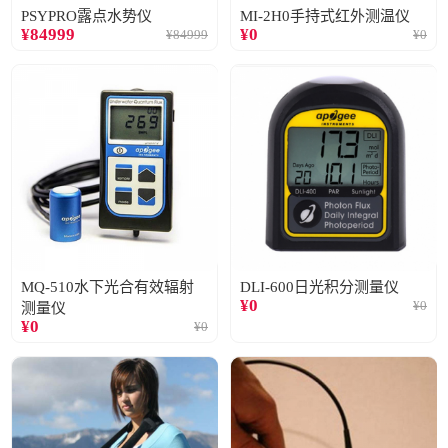
PSYPRO露点水势仪
MI-2H0手持式红外测温仪
¥
84999
¥
0
¥
84999
¥
0
MQ-510水下光合有效辐射
DLI-600日光积分测量仪
¥
0
¥
0
测量仪
¥
0
¥
0