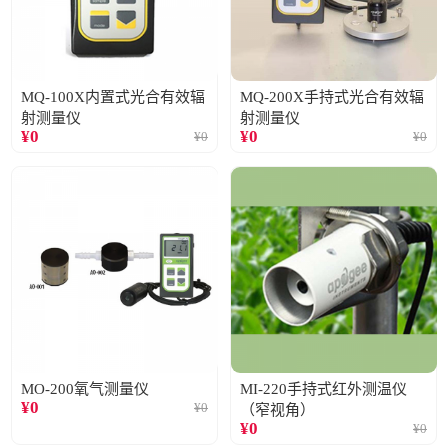
MQ-100X内置式光合有效辐
MQ-200X手持式光合有效辐
射测量仪
射测量仪
¥
0
¥
0
¥
0
¥
0
MO-200氧气测量仪
MI-220手持式红外测温仪
¥
0
¥
0
（窄视角）
¥
0
¥
0