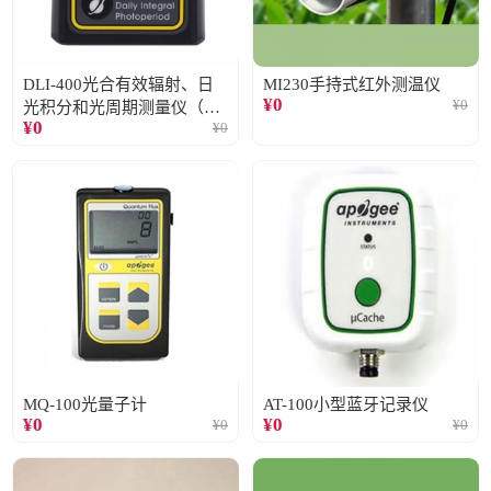
DLI-400光合有效辐射、日
MI230手持式红外测温仪
¥
0
¥
0
光积分和光周期测量仪（仅
¥
0
¥
0
阳光）
MQ-100光量子计
AT-100小型蓝牙记录仪
¥
0
¥
0
¥
0
¥
0