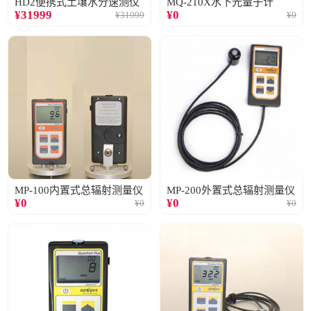
HD2便携式土壤水分速测仪
MQ-210X水下光量子计
¥
31999
¥
0
¥
31999
¥
0
MP-100内置式总辐射测量仪
MP-200外置式总辐射测量仪
¥
0
¥
0
¥
0
¥
0