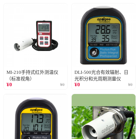
MI-210手持式红外测温仪
DLI-500光合有效辐射、日
（标准视角）
光积分和光周期测量仪
¥
0
¥
0
¥
0
¥
0