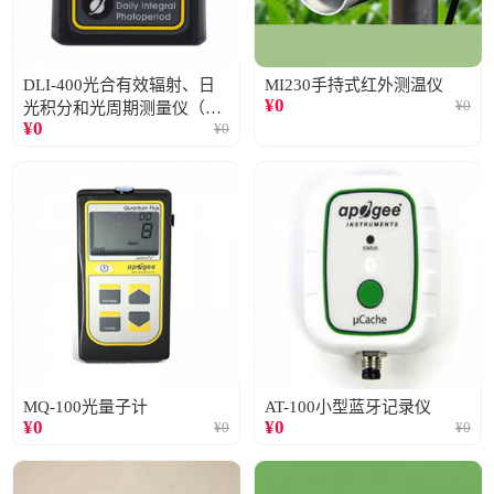
DLI-400光合有效辐射、日
MI230手持式红外测温仪
¥
0
¥
0
光积分和光周期测量仪（仅
¥
0
¥
0
阳光）
MQ-100光量子计
AT-100小型蓝牙记录仪
¥
0
¥
0
¥
0
¥
0