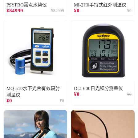
PSYPRO露点水势仪
MI-2H0手持式红外测温仪
¥
84999
¥
0
¥
84999
¥
0
MQ-510水下光合有效辐射
DLI-600日光积分测量仪
¥
0
¥
0
测量仪
¥
0
¥
0