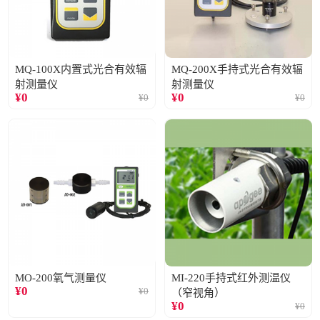
MQ-100X内置式光合有效辐
MQ-200X手持式光合有效辐
射测量仪
射测量仪
¥
0
¥
0
¥
0
¥
0
MO-200氧气测量仪
MI-220手持式红外测温仪
¥
0
¥
0
（窄视角）
¥
0
¥
0