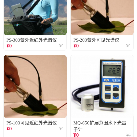
PS-300紫外近红外光谱仪
PS-200紫外可见光谱仪
¥
0
¥
0
¥
0
¥
0
PS-100可见近红外光谱仪
MQ-650扩展范围水下光量
¥
0
¥
0
子计
¥
0
¥
0