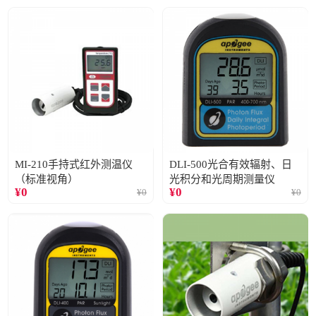
MI-210手持式红外测温仪
DLI-500光合有效辐射、日
（标准视角）
光积分和光周期测量仪
¥
0
¥
0
¥
0
¥
0