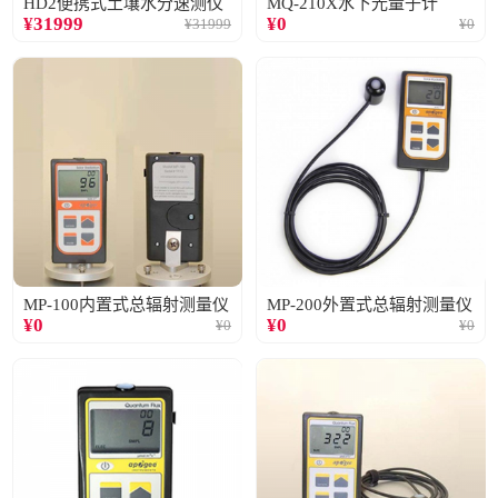
HD2便携式土壤水分速测仪
MQ-210X水下光量子计
¥
31999
¥
0
¥
31999
¥
0
MP-100内置式总辐射测量仪
MP-200外置式总辐射测量仪
¥
0
¥
0
¥
0
¥
0