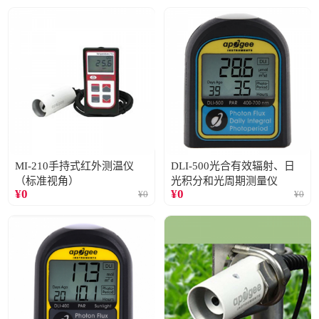
MI-210手持式红外测温仪
DLI-500光合有效辐射、日
（标准视角）
光积分和光周期测量仪
¥
0
¥
0
¥
0
¥
0