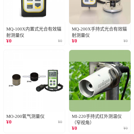
MQ-100X内置式光合有效辐
MQ-200X手持式光合有效辐
射测量仪
射测量仪
¥
0
¥
0
¥
0
¥
0
MO-200氧气测量仪
MI-220手持式红外测温仪
¥
0
¥
0
（窄视角）
¥
0
¥
0