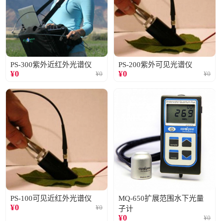
PS-300紫外近红外光谱仪
PS-200紫外可见光谱仪
¥
0
¥
0
¥
0
¥
0
PS-100可见近红外光谱仪
MQ-650扩展范围水下光量
¥
0
¥
0
子计
¥
0
¥
0