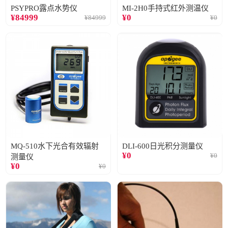
PSYPRO露点水势仪
MI-2H0手持式红外测温仪
¥
84999
¥
0
¥
84999
¥
0
MQ-510水下光合有效辐射
DLI-600日光积分测量仪
¥
0
¥
0
测量仪
¥
0
¥
0