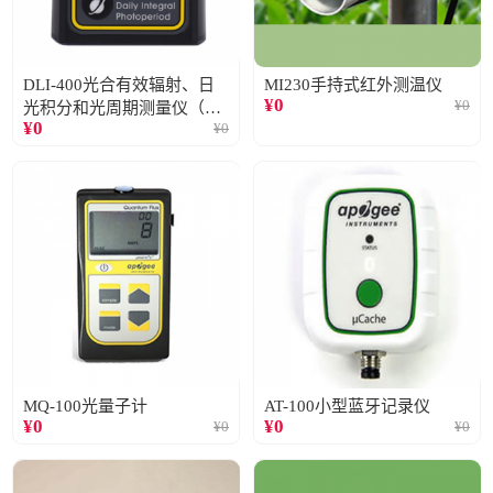
DLI-400光合有效辐射、日
MI230手持式红外测温仪
¥
0
¥
0
光积分和光周期测量仪（仅
¥
0
¥
0
阳光）
MQ-100光量子计
AT-100小型蓝牙记录仪
¥
0
¥
0
¥
0
¥
0