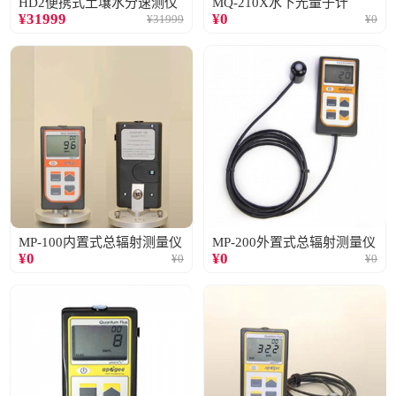
HD2便携式土壤水分速测仪
MQ-210X水下光量子计
¥
31999
¥
0
¥
31999
¥
0
MP-100内置式总辐射测量仪
MP-200外置式总辐射测量仪
¥
0
¥
0
¥
0
¥
0