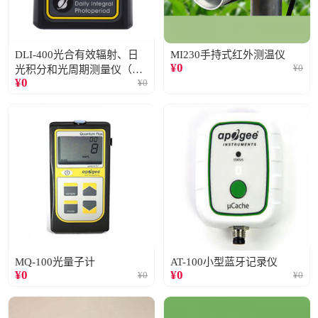
DLI-400光合有效辐射、日
MI230手持式红外测温仪
¥
0
¥
0
光积分和光周期测量仪（仅
¥
0
¥
0
阳光）
MQ-100光量子计
AT-100小型蓝牙记录仪
¥
0
¥
0
¥
0
¥
0