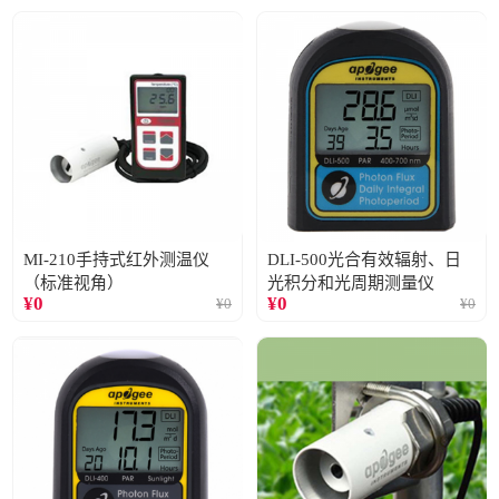
MI-210手持式红外测温仪
DLI-500光合有效辐射、日
（标准视角）
光积分和光周期测量仪
¥
0
¥
0
¥
0
¥
0