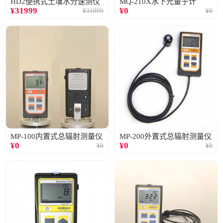
HD2便携式土壤水分速测仪
MQ-210X水下光量子计
¥
31999
¥
0
¥
31999
¥
0
MP-100内置式总辐射测量仪
MP-200外置式总辐射测量仪
¥
0
¥
0
¥
0
¥
0