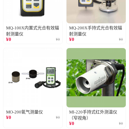
MQ-100X内置式光合有效辐
MQ-200X手持式光合有效辐
射测量仪
射测量仪
¥
0
¥
0
¥
0
¥
0
MO-200氧气测量仪
MI-220手持式红外测温仪
¥
0
¥
0
（窄视角）
¥
0
¥
0