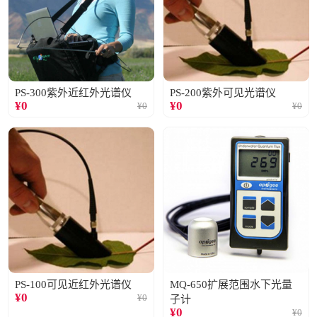
PS-300紫外近红外光谱仪
PS-200紫外可见光谱仪
¥
0
¥
0
¥
0
¥
0
PS-100可见近红外光谱仪
MQ-650扩展范围水下光量
¥
0
¥
0
子计
¥
0
¥
0