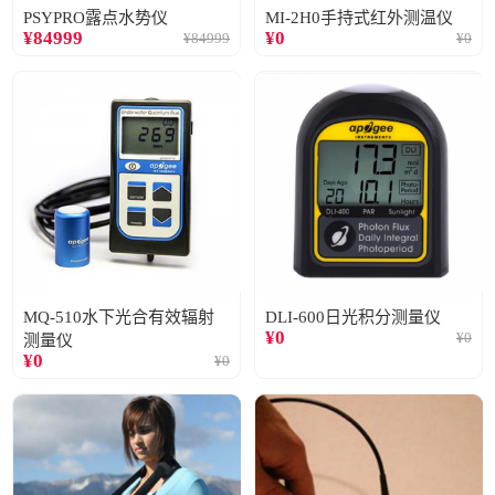
PSYPRO露点水势仪
MI-2H0手持式红外测温仪
¥
84999
¥
0
¥
84999
¥
0
MQ-510水下光合有效辐射
DLI-600日光积分测量仪
¥
0
¥
0
测量仪
¥
0
¥
0