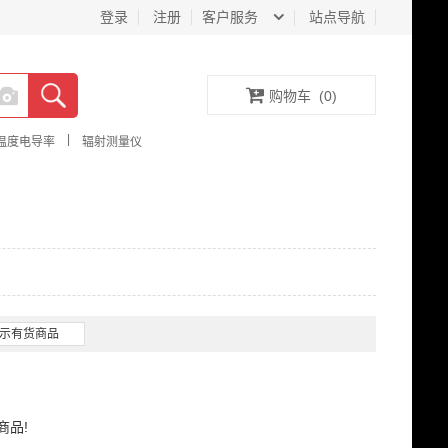
登录
注册
客户服务
站点导航
购物车
(
0
)
|
温度电导率
辐射测量仪
示有货商品
商品!