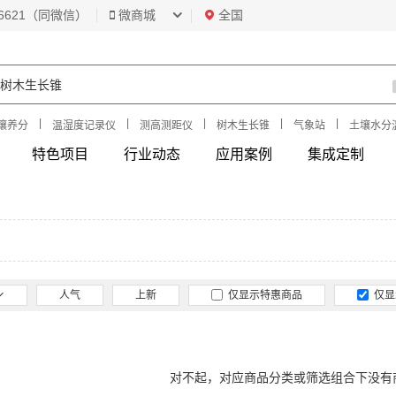
6621（同微信）
微商城
全国
|
|
|
|
|
壤养分
温湿度记录仪
测高测距仪
树木生长锥
气象站
土壤水分
特色项目
行业动态
应用案例
集成定制
人气
上新
仅显示特惠商品
仅显
对不起，对应商品分类或筛选组合下没有