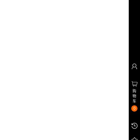
购
物
车
0