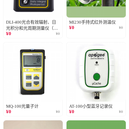
DLI-400光合有效辐射、日
MI230手持式红外测温仪
¥
0
¥
0
光积分和光周期测量仪（仅
¥
0
¥
0
阳光）
MQ-100光量子计
AT-100小型蓝牙记录仪
¥
0
¥
0
¥
0
¥
0