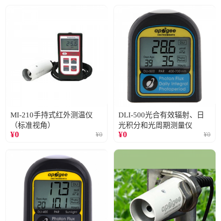
MI-210手持式红外测温仪
DLI-500光合有效辐射、日
（标准视角）
光积分和光周期测量仪
¥
0
¥
0
¥
0
¥
0