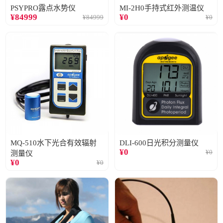
PSYPRO露点水势仪
MI-2H0手持式红外测温仪
¥
84999
¥
0
¥
84999
¥
0
MQ-510水下光合有效辐射
DLI-600日光积分测量仪
¥
0
¥
0
测量仪
¥
0
¥
0