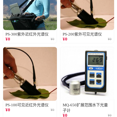
PS-300紫外近红外光谱仪
PS-200紫外可见光谱仪
¥
0
¥
0
¥
0
¥
0
PS-100可见近红外光谱仪
MQ-650扩展范围水下光量
¥
0
¥
0
子计
¥
0
¥
0