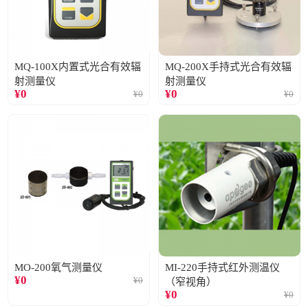
MQ-100X内置式光合有效辐
MQ-200X手持式光合有效辐
射测量仪
射测量仪
¥
0
¥
0
¥
0
¥
0
MO-200氧气测量仪
MI-220手持式红外测温仪
¥
0
¥
0
（窄视角）
¥
0
¥
0