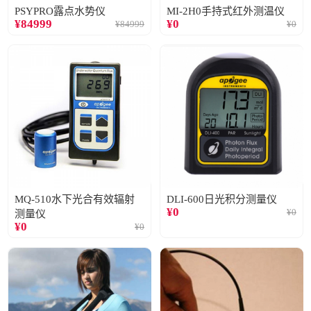
PSYPRO露点水势仪
MI-2H0手持式红外测温仪
¥
84999
¥
0
¥
84999
¥
0
MQ-510水下光合有效辐射
DLI-600日光积分测量仪
¥
0
¥
0
测量仪
¥
0
¥
0