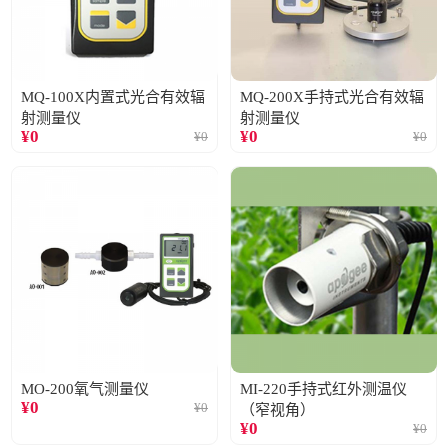
MQ-100X内置式光合有效辐
MQ-200X手持式光合有效辐
射测量仪
射测量仪
¥
0
¥
0
¥
0
¥
0
MO-200氧气测量仪
MI-220手持式红外测温仪
¥
0
¥
0
（窄视角）
¥
0
¥
0