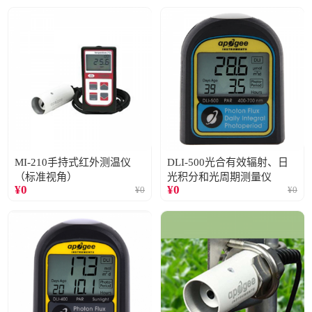
MI-210手持式红外测温仪
DLI-500光合有效辐射、日
（标准视角）
光积分和光周期测量仪
¥
0
¥
0
¥
0
¥
0