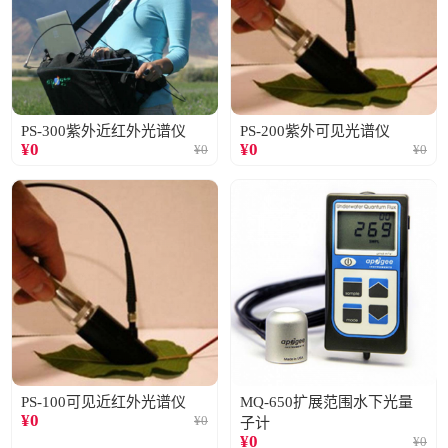
PS-300紫外近红外光谱仪
PS-200紫外可见光谱仪
¥
0
¥
0
¥
0
¥
0
PS-100可见近红外光谱仪
MQ-650扩展范围水下光量
¥
0
¥
0
子计
¥
0
¥
0