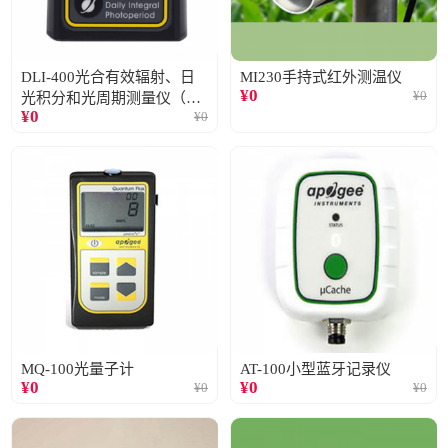
DLI-400光合有效辐射、日
MI230手持式红外测温仪
¥
0
¥
0
光积分和光周期测量仪（仅
¥
0
¥
0
阳光）
MQ-100光量子计
AT-100小型蓝牙记录仪
¥
0
¥
0
¥
0
¥
0