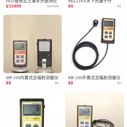
HD2便携式土壤水分速测仪
MQ-210X水下光量子计
¥
31999
¥
0
¥
31999
¥
0
MP-100内置式总辐射测量仪
MP-200外置式总辐射测量仪
¥
0
¥
0
¥
0
¥
0