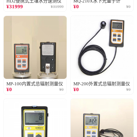
HD2便携式土壤水分速测仪
MQ-210X水下光量子计
¥
31999
¥
0
¥
31999
¥
0
MP-100内置式总辐射测量仪
MP-200外置式总辐射测量仪
¥
0
¥
0
¥
0
¥
0