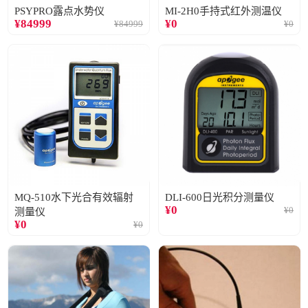
PSYPRO露点水势仪
MI-2H0手持式红外测温仪
¥
84999
¥
0
¥
84999
¥
0
MQ-510水下光合有效辐射
DLI-600日光积分测量仪
¥
0
¥
0
测量仪
¥
0
¥
0