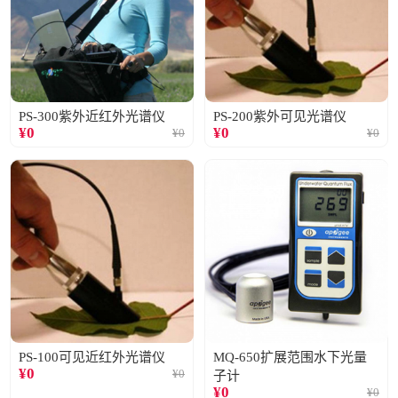
PS-300紫外近红外光谱仪
PS-200紫外可见光谱仪
¥
0
¥
0
¥
0
¥
0
PS-100可见近红外光谱仪
MQ-650扩展范围水下光量
¥
0
¥
0
子计
¥
0
¥
0