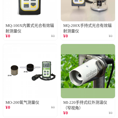
MQ-100X内置式光合有效辐
MQ-200X手持式光合有效辐
射测量仪
射测量仪
¥
0
¥
0
¥
0
¥
0
MO-200氧气测量仪
MI-220手持式红外测温仪
¥
0
¥
0
（窄视角）
¥
0
¥
0