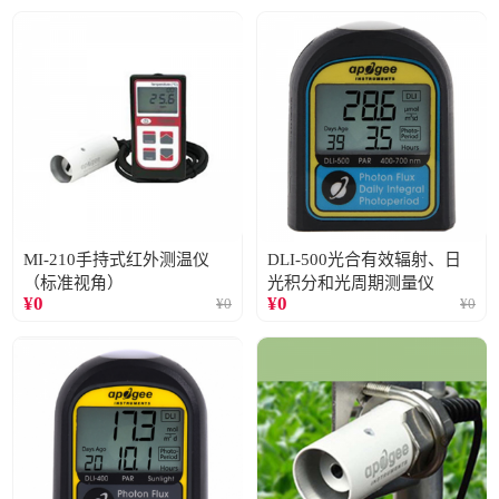
MI-210手持式红外测温仪
DLI-500光合有效辐射、日
（标准视角）
光积分和光周期测量仪
¥
0
¥
0
¥
0
¥
0