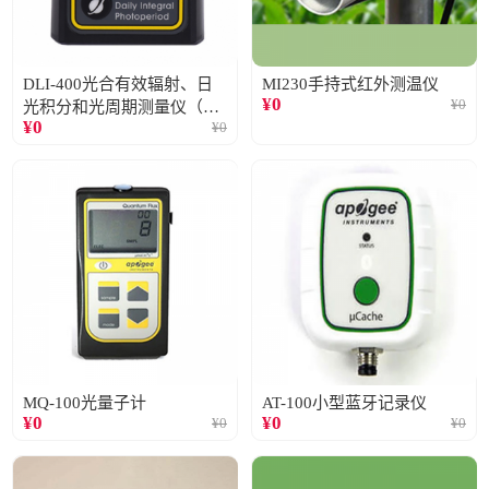
DLI-400光合有效辐射、日
MI230手持式红外测温仪
¥
0
¥
0
光积分和光周期测量仪（仅
¥
0
¥
0
阳光）
MQ-100光量子计
AT-100小型蓝牙记录仪
¥
0
¥
0
¥
0
¥
0