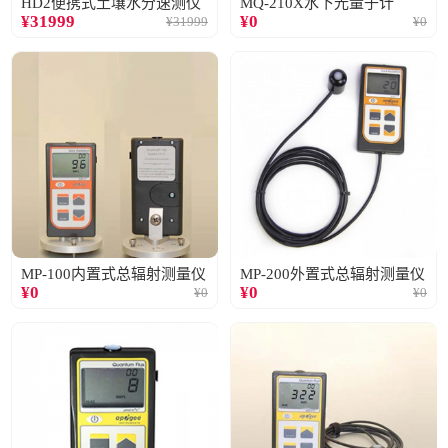
HD2便携式土壤水分速测仪
MQ-210X水下光量子计
¥
31999
¥
0
¥
31999
¥
0
MP-100内置式总辐射测量仪
MP-200外置式总辐射测量仪
¥
0
¥
0
¥
0
¥
0