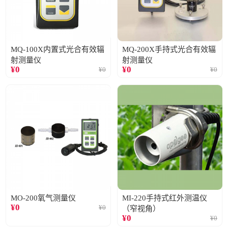
MQ-100X内置式光合有效辐
MQ-200X手持式光合有效辐
射测量仪
射测量仪
¥
0
¥
0
¥
0
¥
0
MO-200氧气测量仪
MI-220手持式红外测温仪
¥
0
¥
0
（窄视角）
¥
0
¥
0