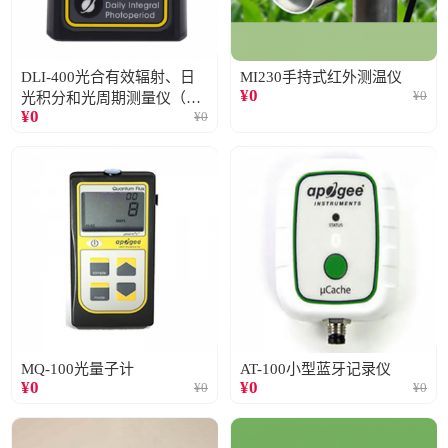
DLI-400光合有效辐射、日
MI230手持式红外测温仪
¥
0
¥
0
光积分和光周期测量仪（仅
¥
0
¥
0
阳光）
MQ-100光量子计
AT-100小型蓝牙记录仪
¥
0
¥
0
¥
0
¥
0