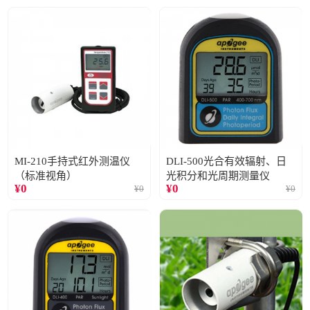
MI-210手持式红外测温仪
DLI-500光合有效辐射、日
（标准视角）
光积分和光周期测量仪
¥
0
¥
0
¥
0
¥
0