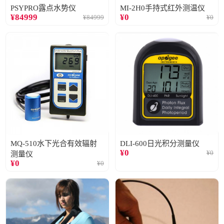
PSYPRO露点水势仪
MI-2H0手持式红外测温仪
¥
84999
¥
0
¥
84999
¥
0
MQ-510水下光合有效辐射
DLI-600日光积分测量仪
¥
0
¥
0
测量仪
¥
0
¥
0