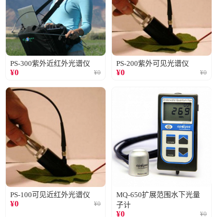
PS-300紫外近红外光谱仪
PS-200紫外可见光谱仪
¥
0
¥
0
¥
0
¥
0
PS-100可见近红外光谱仪
MQ-650扩展范围水下光量
¥
0
¥
0
子计
¥
0
¥
0