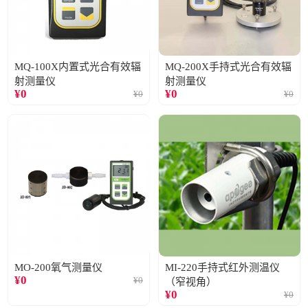
MQ-100X内置式光合有效辐
MQ-200X手持式光合有效辐
射测量仪
射测量仪
¥
0
¥
0
¥
0
¥
0
MO-200氧气测量仪
MI-220手持式红外测温仪
¥
0
¥
0
（窄视角）
¥
0
¥
0