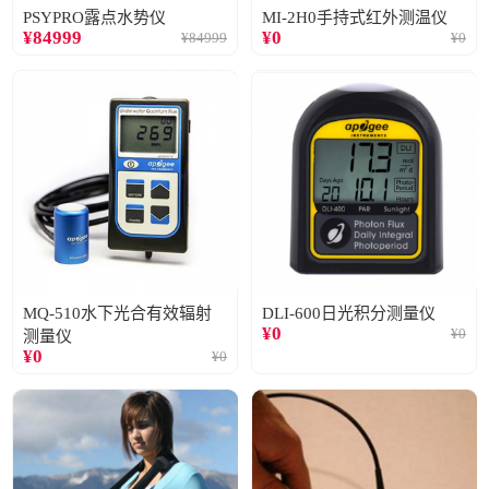
PSYPRO露点水势仪
MI-2H0手持式红外测温仪
¥
84999
¥
0
¥
84999
¥
0
MQ-510水下光合有效辐射
DLI-600日光积分测量仪
¥
0
¥
0
测量仪
¥
0
¥
0