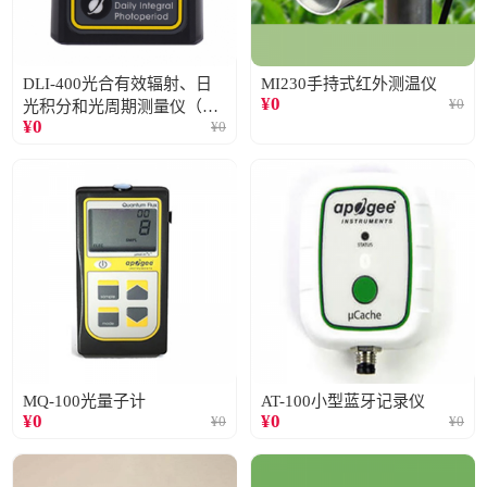
DLI-400光合有效辐射、日
MI230手持式红外测温仪
¥
0
¥
0
光积分和光周期测量仪（仅
¥
0
¥
0
阳光）
MQ-100光量子计
AT-100小型蓝牙记录仪
¥
0
¥
0
¥
0
¥
0