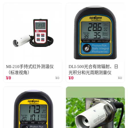
MI-210手持式红外测温仪
DLI-500光合有效辐射、日
（标准视角）
光积分和光周期测量仪
¥
0
¥
0
¥
0
¥
0