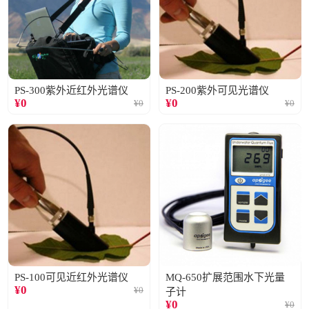
PS-300紫外近红外光谱仪
PS-200紫外可见光谱仪
¥
0
¥
0
¥
0
¥
0
PS-100可见近红外光谱仪
MQ-650扩展范围水下光量
¥
0
¥
0
子计
¥
0
¥
0