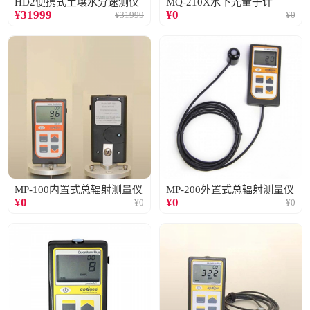
HD2便携式土壤水分速测仪
MQ-210X水下光量子计
¥
31999
¥
0
¥
31999
¥
0
MP-100内置式总辐射测量仪
MP-200外置式总辐射测量仪
¥
0
¥
0
¥
0
¥
0