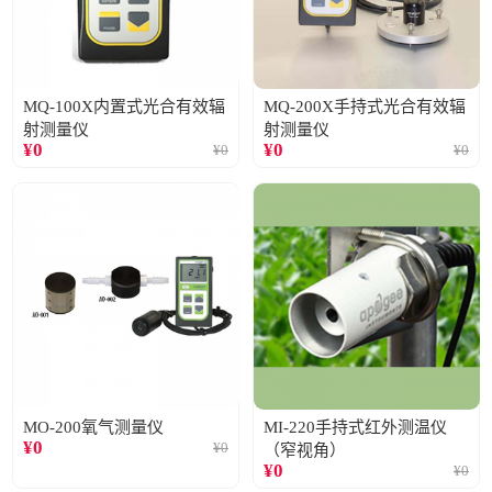
MQ-100X内置式光合有效辐
MQ-200X手持式光合有效辐
射测量仪
射测量仪
¥
0
¥
0
¥
0
¥
0
MO-200氧气测量仪
MI-220手持式红外测温仪
¥
0
¥
0
（窄视角）
¥
0
¥
0