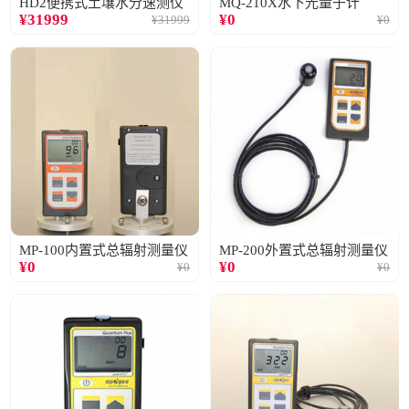
HD2便携式土壤水分速测仪
MQ-210X水下光量子计
¥
31999
¥
0
¥
31999
¥
0
MP-100内置式总辐射测量仪
MP-200外置式总辐射测量仪
¥
0
¥
0
¥
0
¥
0