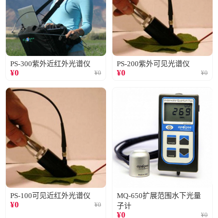
PS-300紫外近红外光谱仪
PS-200紫外可见光谱仪
¥
0
¥
0
¥
0
¥
0
PS-100可见近红外光谱仪
MQ-650扩展范围水下光量
¥
0
¥
0
子计
¥
0
¥
0