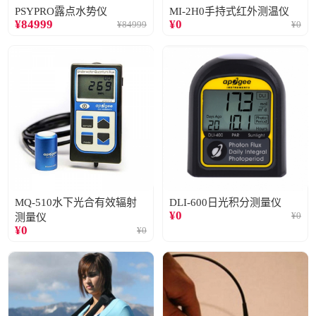
PSYPRO露点水势仪
MI-2H0手持式红外测温仪
¥
84999
¥
0
¥
84999
¥
0
MQ-510水下光合有效辐射
DLI-600日光积分测量仪
¥
0
¥
0
测量仪
¥
0
¥
0