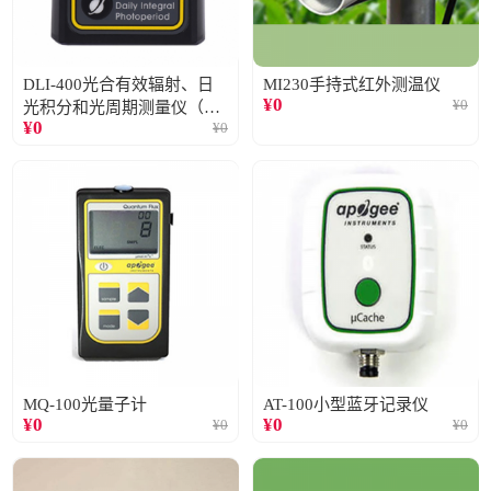
DLI-400光合有效辐射、日
MI230手持式红外测温仪
¥
0
¥
0
光积分和光周期测量仪（仅
¥
0
¥
0
阳光）
MQ-100光量子计
AT-100小型蓝牙记录仪
¥
0
¥
0
¥
0
¥
0