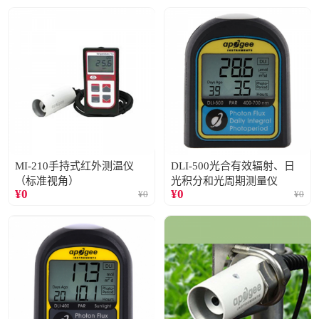
MI-210手持式红外测温仪
DLI-500光合有效辐射、日
（标准视角）
光积分和光周期测量仪
¥
0
¥
0
¥
0
¥
0