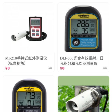
MI-210手持式红外测温仪
DLI-500光合有效辐射、日
（标准视角）
光积分和光周期测量仪
¥
0
¥
0
¥
0
¥
0