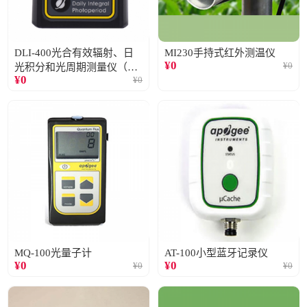
DLI-400光合有效辐射、日
MI230手持式红外测温仪
¥
0
¥
0
光积分和光周期测量仪（仅
¥
0
¥
0
阳光）
MQ-100光量子计
AT-100小型蓝牙记录仪
¥
0
¥
0
¥
0
¥
0