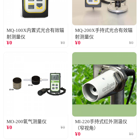
MQ-100X内置式光合有效辐
MQ-200X手持式光合有效辐
射测量仪
射测量仪
¥
0
¥
0
¥
0
¥
0
MO-200氧气测量仪
MI-220手持式红外测温仪
¥
0
¥
0
（窄视角）
¥
0
¥
0