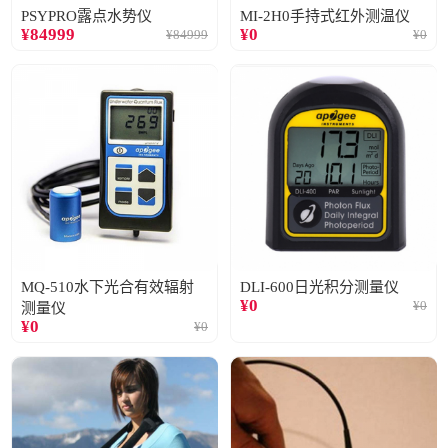
PSYPRO露点水势仪
MI-2H0手持式红外测温仪
¥
84999
¥
0
¥
84999
¥
0
MQ-510水下光合有效辐射
DLI-600日光积分测量仪
¥
0
¥
0
测量仪
¥
0
¥
0