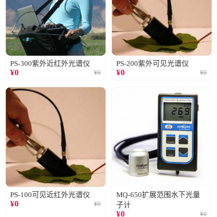
PS-300紫外近红外光谱仪
PS-200紫外可见光谱仪
¥
0
¥
0
¥
0
¥
0
PS-100可见近红外光谱仪
MQ-650扩展范围水下光量
¥
0
¥
0
子计
¥
0
¥
0