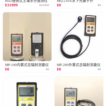
HD2便携式土壤水分速测仪
MQ-210X水下光量子计
¥
31999
¥
0
¥
31999
¥
0
MP-100内置式总辐射测量仪
MP-200外置式总辐射测量仪
¥
0
¥
0
¥
0
¥
0