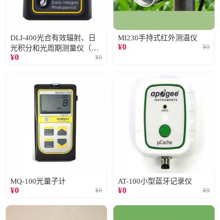
DLI-400光合有效辐射、日
MI230手持式红外测温仪
¥
0
¥
0
光积分和光周期测量仪（仅
¥
0
¥
0
阳光）
MQ-100光量子计
AT-100小型蓝牙记录仪
¥
0
¥
0
¥
0
¥
0