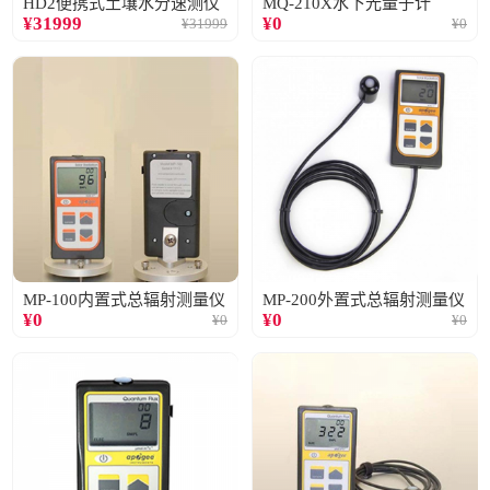
HD2便携式土壤水分速测仪
MQ-210X水下光量子计
¥
31999
¥
0
¥
31999
¥
0
MP-100内置式总辐射测量仪
MP-200外置式总辐射测量仪
¥
0
¥
0
¥
0
¥
0