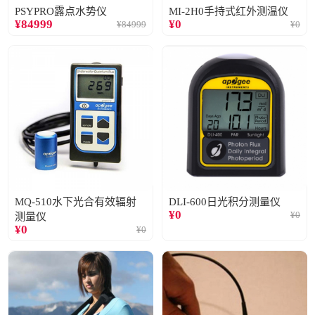
PSYPRO露点水势仪
MI-2H0手持式红外测温仪
¥
84999
¥
0
¥
84999
¥
0
MQ-510水下光合有效辐射
DLI-600日光积分测量仪
¥
0
¥
0
测量仪
¥
0
¥
0