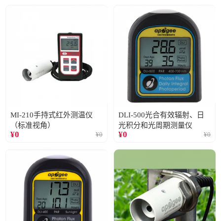
MI-210手持式红外测温仪
DLI-500光合有效辐射、日
（标准视角）
光积分和光周期测量仪
¥
0
¥
0
¥
0
¥
0