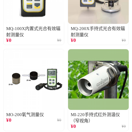
MQ-100X内置式光合有效辐
MQ-200X手持式光合有效辐
射测量仪
射测量仪
¥
0
¥
0
¥
0
¥
0
MO-200氧气测量仪
MI-220手持式红外测温仪
¥
0
¥
0
（窄视角）
¥
0
¥
0