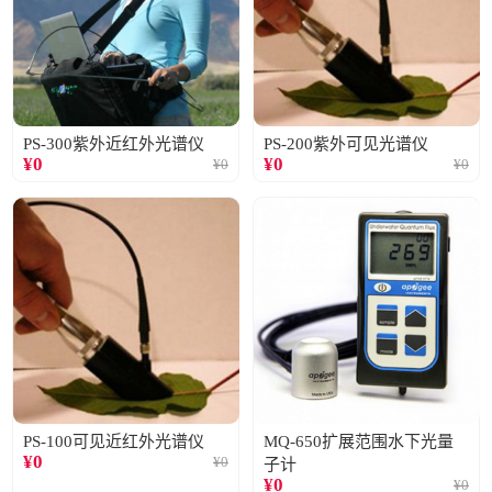
PS-300紫外近红外光谱仪
PS-200紫外可见光谱仪
¥
0
¥
0
¥
0
¥
0
PS-100可见近红外光谱仪
MQ-650扩展范围水下光量
¥
0
¥
0
子计
¥
0
¥
0