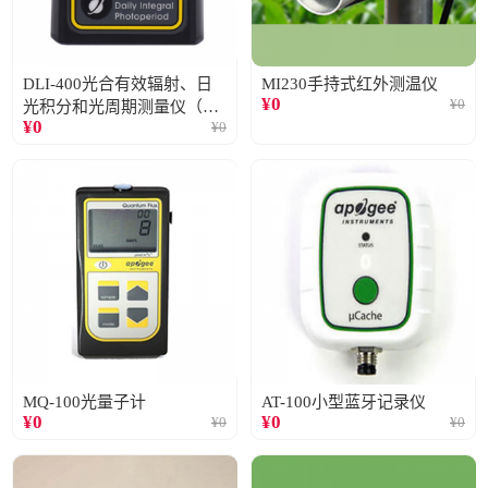
DLI-400光合有效辐射、日
MI230手持式红外测温仪
¥
0
¥
0
光积分和光周期测量仪（仅
¥
0
¥
0
阳光）
MQ-100光量子计
AT-100小型蓝牙记录仪
¥
0
¥
0
¥
0
¥
0