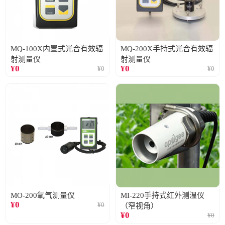
MQ-100X内置式光合有效辐
MQ-200X手持式光合有效辐
射测量仪
射测量仪
¥
0
¥
0
¥
0
¥
0
MO-200氧气测量仪
MI-220手持式红外测温仪
¥
0
¥
0
（窄视角）
¥
0
¥
0