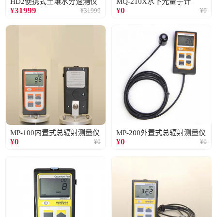
HD2便携式土壤水分速测仪
MQ-210X水下光量子计
¥
31999
¥
0
¥
31999
¥
0
MP-100内置式总辐射测量仪
MP-200外置式总辐射测量仪
¥
0
¥
0
¥
0
¥
0