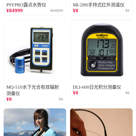
PSYPRO露点水势仪
MI-2H0手持式红外测温仪
¥
84999
¥
0
¥
84999
¥
0
MQ-510水下光合有效辐射
DLI-600日光积分测量仪
¥
0
¥
0
测量仪
¥
0
¥
0