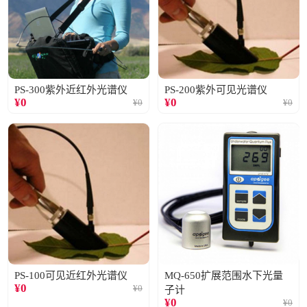
PS-300紫外近红外光谱仪
PS-200紫外可见光谱仪
¥
0
¥
0
¥
0
¥
0
PS-100可见近红外光谱仪
MQ-650扩展范围水下光量
¥
0
¥
0
子计
¥
0
¥
0