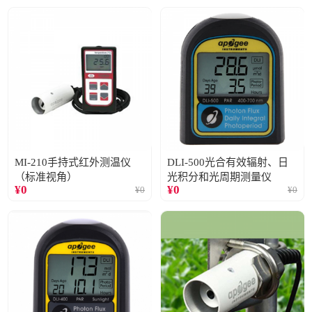
MI-210手持式红外测温仪
DLI-500光合有效辐射、日
（标准视角）
光积分和光周期测量仪
¥
0
¥
0
¥
0
¥
0