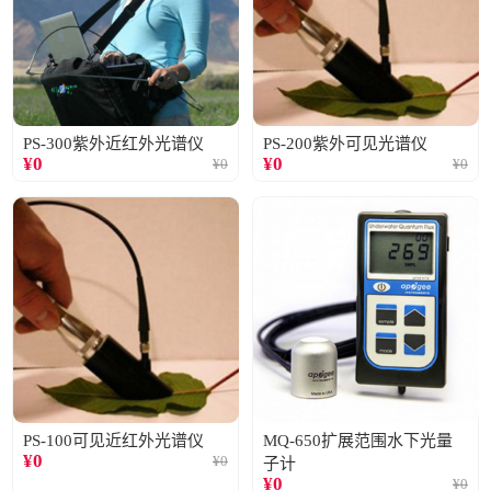
PS-300紫外近红外光谱仪
PS-200紫外可见光谱仪
¥
0
¥
0
¥
0
¥
0
PS-100可见近红外光谱仪
MQ-650扩展范围水下光量
¥
0
¥
0
子计
¥
0
¥
0