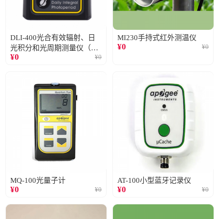
DLI-400光合有效辐射、日
MI230手持式红外测温仪
¥
0
¥
0
光积分和光周期测量仪（仅
¥
0
¥
0
阳光）
MQ-100光量子计
AT-100小型蓝牙记录仪
¥
0
¥
0
¥
0
¥
0