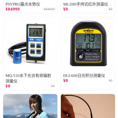
PSYPRO露点水势仪
MI-2H0手持式红外测温仪
¥
84999
¥
0
¥
84999
¥
0
MQ-510水下光合有效辐射
DLI-600日光积分测量仪
¥
0
¥
0
测量仪
¥
0
¥
0