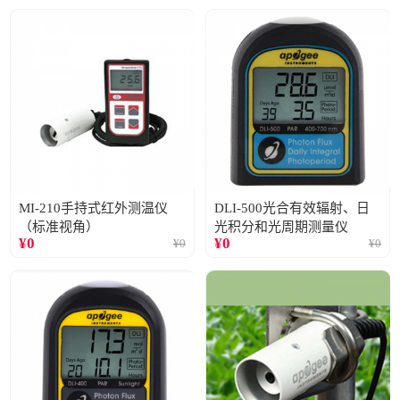
MI-210手持式红外测温仪
DLI-500光合有效辐射、日
（标准视角）
光积分和光周期测量仪
¥
0
¥
0
¥
0
¥
0