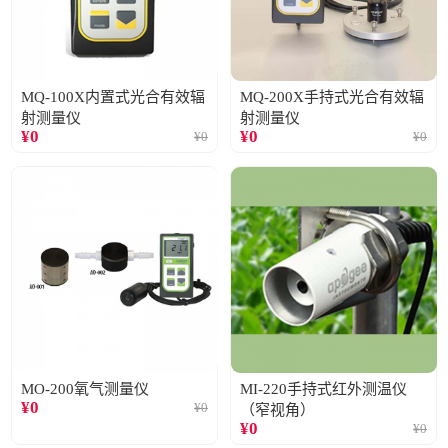
MQ-100X内置式光合有效辐
MQ-200X手持式光合有效辐
射测量仪
射测量仪
¥
0
¥
0
¥
0
¥
0
MO-200氧气测量仪
MI-220手持式红外测温仪
¥
0
¥
0
（窄视角）
¥
0
¥
0