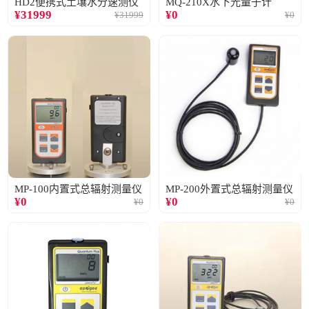
HD2便携式土壤水分速测仪
MQ-210X水下光量子计
¥
31999
¥
0
¥
31999
¥
0
MP-100内置式总辐射测量仪
MP-200外置式总辐射测量仪
¥
0
¥
0
¥
0
¥
0