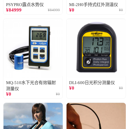
PSYPRO露点水势仪
MI-2H0手持式红外测温仪
¥
84999
¥
0
¥
84999
¥
0
MQ-510水下光合有效辐射
DLI-600日光积分测量仪
¥
0
¥
0
测量仪
¥
0
¥
0