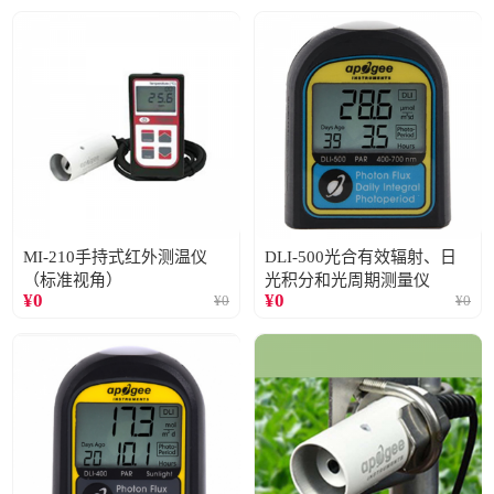
MI-210手持式红外测温仪
DLI-500光合有效辐射、日
（标准视角）
光积分和光周期测量仪
¥
0
¥
0
¥
0
¥
0