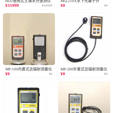
HD2便携式土壤水分速测仪
MQ-210X水下光量子计
¥
31999
¥
0
¥
31999
¥
0
MP-100内置式总辐射测量仪
MP-200外置式总辐射测量仪
¥
0
¥
0
¥
0
¥
0