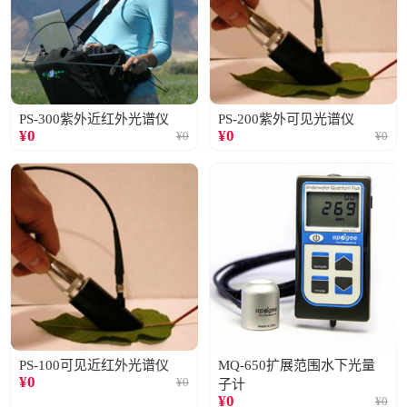
PS-300紫外近红外光谱仪
PS-200紫外可见光谱仪
¥
0
¥
0
¥
0
¥
0
PS-100可见近红外光谱仪
MQ-650扩展范围水下光量
¥
0
¥
0
子计
¥
0
¥
0