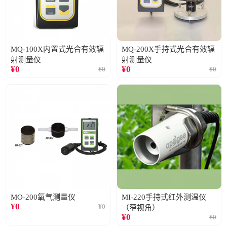
MQ-100X内置式光合有效辐
MQ-200X手持式光合有效辐
射测量仪
射测量仪
¥
0
¥
0
¥
0
¥
0
MO-200氧气测量仪
MI-220手持式红外测温仪
¥
0
¥
0
（窄视角）
¥
0
¥
0