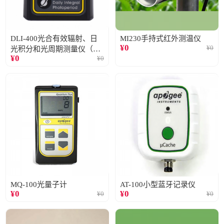
DLI-400光合有效辐射、日
MI230手持式红外测温仪
¥
0
¥
0
光积分和光周期测量仪（仅
¥
0
¥
0
阳光）
MQ-100光量子计
AT-100小型蓝牙记录仪
¥
0
¥
0
¥
0
¥
0