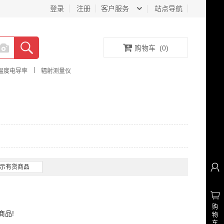
登录
注册
客户服务
站点导航
购物车
(
0
)
|
温度电导率
辐射测量仪
示有货商品
购
商品!
物
车