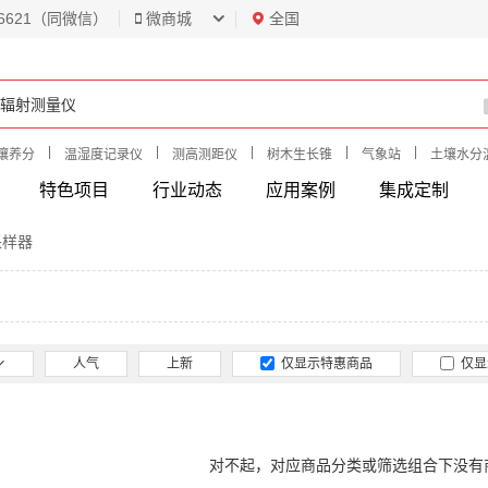
6621（同微信）
微商城
全国
|
|
|
|
|
壤养分
温湿度记录仪
测高测距仪
树木生长锥
气象站
土壤水分
特色项目
行业动态
应用案例
集成定制
采样器
人气
上新
仅显示特惠商品
仅显
对不起，对应商品分类或筛选组合下没有