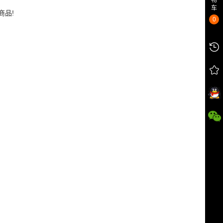
物
车
商品!
0