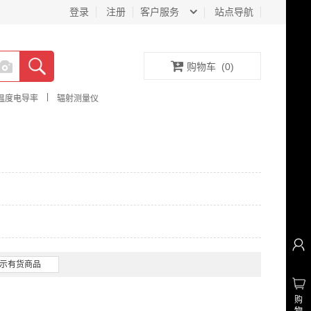
登录
注册
客户服务
站点导航
购物车
(
0
)
|
温度电导率
辐射测量仪
示有货商品
购