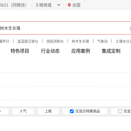
6621（同微信）
微商城
全国
|
|
|
|
|
壤养分
温湿度记录仪
测高测距仪
树木生长锥
气象站
土壤水分
特色项目
行业动态
应用案例
集成定制
人气
上新
仅显示特惠商品
仅显