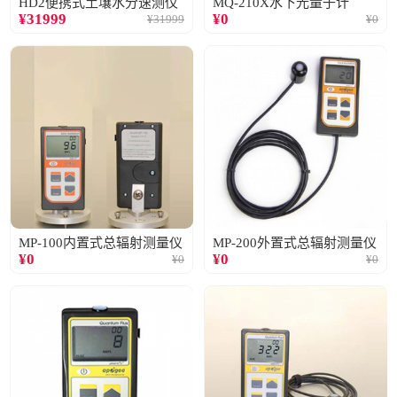
HD2便携式土壤水分速测仪
MQ-210X水下光量子计
¥
31999
¥
0
¥
31999
¥
0
MP-100内置式总辐射测量仪
MP-200外置式总辐射测量仪
¥
0
¥
0
¥
0
¥
0