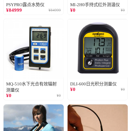
PSYPRO露点水势仪
MI-2H0手持式红外测温仪
¥
84999
¥
0
¥
84999
¥
0
MQ-510水下光合有效辐射
DLI-600日光积分测量仪
¥
0
¥
0
测量仪
¥
0
¥
0