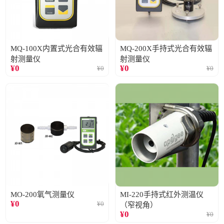
MQ-100X内置式光合有效辐
MQ-200X手持式光合有效辐
射测量仪
射测量仪
¥
0
¥
0
¥
0
¥
0
MO-200氧气测量仪
MI-220手持式红外测温仪
¥
0
¥
0
（窄视角）
¥
0
¥
0