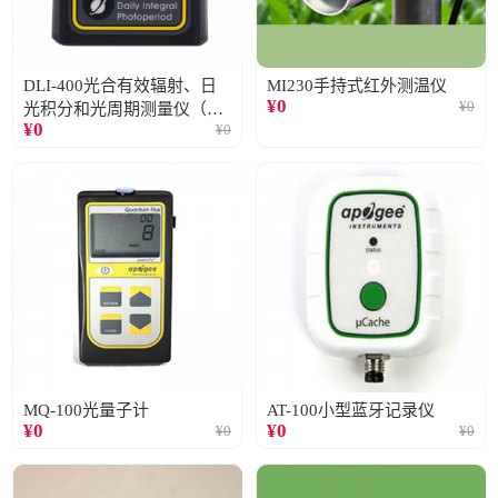
DLI-400光合有效辐射、日
MI230手持式红外测温仪
¥
0
¥
0
光积分和光周期测量仪（仅
¥
0
¥
0
阳光）
MQ-100光量子计
AT-100小型蓝牙记录仪
¥
0
¥
0
¥
0
¥
0