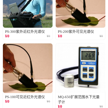
PS-300紫外近红外光谱仪
PS-200紫外可见光谱仪
¥
0
¥
0
¥
0
¥
0
PS-100可见近红外光谱仪
MQ-650扩展范围水下光量
¥
0
¥
0
子计
¥
0
¥
0