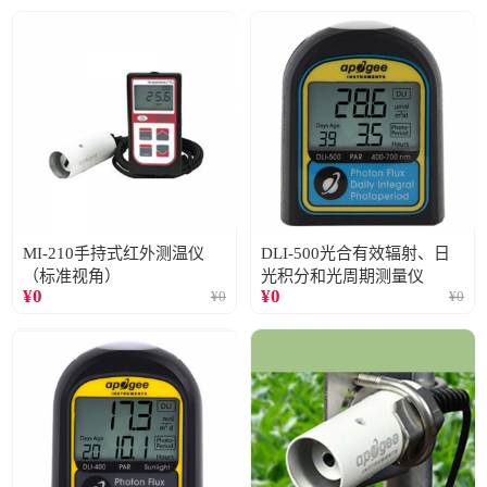
MI-210手持式红外测温仪
DLI-500光合有效辐射、日
（标准视角）
光积分和光周期测量仪
¥
0
¥
0
¥
0
¥
0