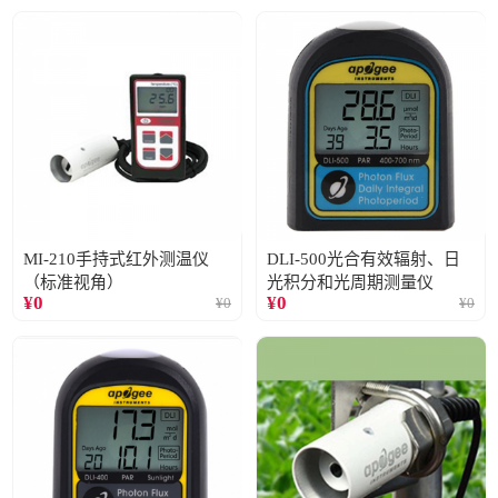
MI-210手持式红外测温仪
DLI-500光合有效辐射、日
（标准视角）
光积分和光周期测量仪
¥
0
¥
0
¥
0
¥
0