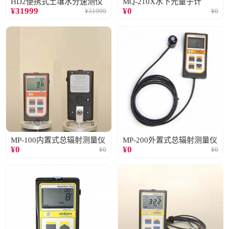
HD2便携式土壤水分速测仪
MQ-210X水下光量子计
¥
31999
¥
0
¥
31999
¥
0
MP-100内置式总辐射测量仪
MP-200外置式总辐射测量仪
¥
0
¥
0
¥
0
¥
0