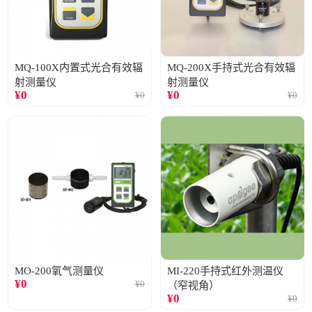
MQ-100X内置式光合有效辐
MQ-200X手持式光合有效辐
射测量仪
射测量仪
¥
0
¥
0
¥
0
¥
0
MO-200氧气测量仪
MI-220手持式红外测温仪
¥
0
¥
0
（窄视角）
¥
0
¥
0