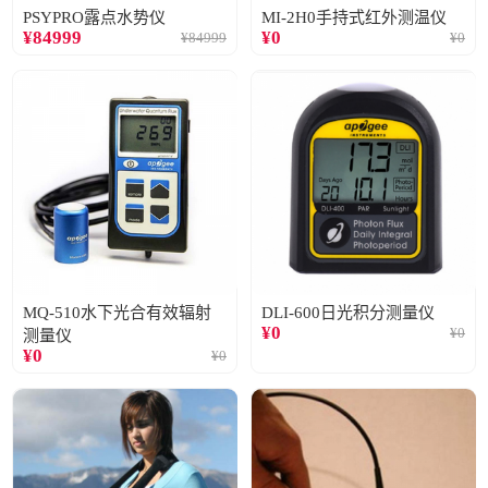
PSYPRO露点水势仪
MI-2H0手持式红外测温仪
¥
84999
¥
0
¥
84999
¥
0
MQ-510水下光合有效辐射
DLI-600日光积分测量仪
¥
0
¥
0
测量仪
¥
0
¥
0