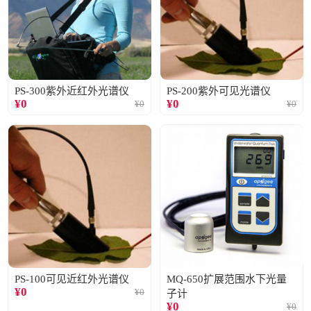
PS-300紫外近红外光谱仪
PS-200紫外可见光谱仪
¥
0
¥
0
¥
0
¥
0
PS-100可见近红外光谱仪
MQ-650扩展范围水下光量
¥
0
¥
0
子计
¥
0
¥
0