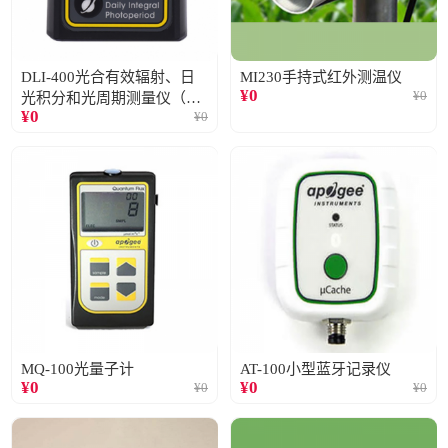
DLI-400光合有效辐射、日
MI230手持式红外测温仪
¥
0
¥
0
光积分和光周期测量仪（仅
¥
0
¥
0
阳光）
MQ-100光量子计
AT-100小型蓝牙记录仪
¥
0
¥
0
¥
0
¥
0