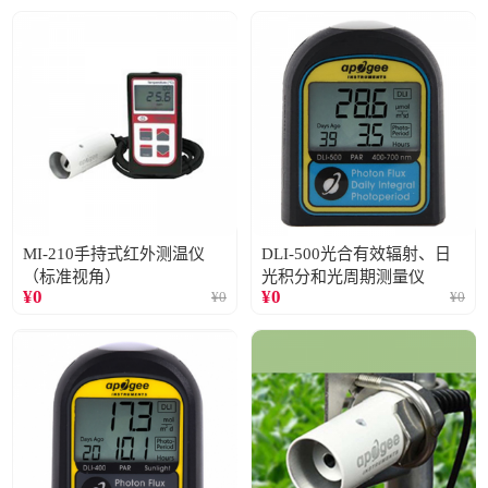
MI-210手持式红外测温仪
DLI-500光合有效辐射、日
（标准视角）
光积分和光周期测量仪
¥
0
¥
0
¥
0
¥
0