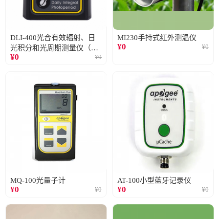
DLI-400光合有效辐射、日
MI230手持式红外测温仪
¥
0
¥
0
光积分和光周期测量仪（仅
¥
0
¥
0
阳光）
MQ-100光量子计
AT-100小型蓝牙记录仪
¥
0
¥
0
¥
0
¥
0