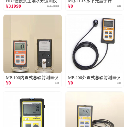
HD2便携式土壤水分速测仪
MQ-210X水下光量子计
¥
31999
¥
0
¥
31999
¥
0
MP-100内置式总辐射测量仪
MP-200外置式总辐射测量仪
¥
0
¥
0
¥
0
¥
0