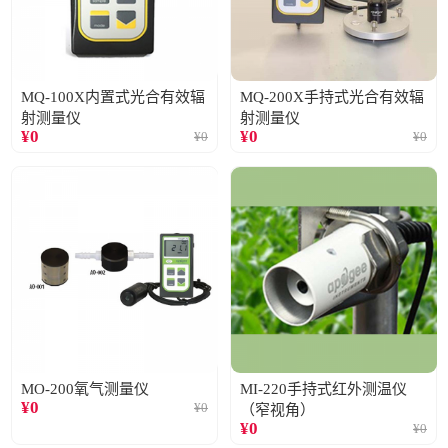
MQ-100X内置式光合有效辐
MQ-200X手持式光合有效辐
射测量仪
射测量仪
¥
0
¥
0
¥
0
¥
0
MO-200氧气测量仪
MI-220手持式红外测温仪
¥
0
¥
0
（窄视角）
¥
0
¥
0