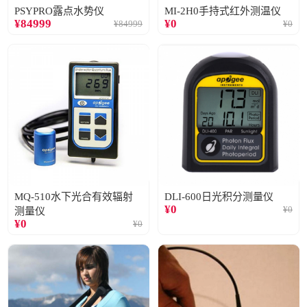
PSYPRO露点水势仪
MI-2H0手持式红外测温仪
¥
84999
¥
0
¥
84999
¥
0
MQ-510水下光合有效辐射
DLI-600日光积分测量仪
¥
0
¥
0
测量仪
¥
0
¥
0