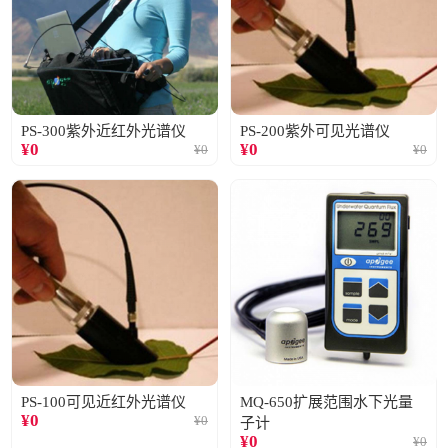
PS-300紫外近红外光谱仪
PS-200紫外可见光谱仪
¥
0
¥
0
¥
0
¥
0
PS-100可见近红外光谱仪
MQ-650扩展范围水下光量
¥
0
¥
0
子计
¥
0
¥
0