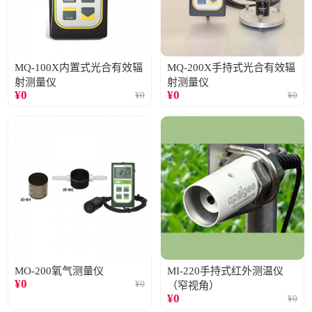
MQ-100X内置式光合有效辐
MQ-200X手持式光合有效辐
射测量仪
射测量仪
¥
0
¥
0
¥
0
¥
0
MO-200氧气测量仪
MI-220手持式红外测温仪
¥
0
¥
0
（窄视角）
¥
0
¥
0