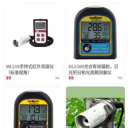
MI-210手持式红外测温仪
DLI-500光合有效辐射、日
（标准视角）
光积分和光周期测量仪
¥
0
¥
0
¥
0
¥
0