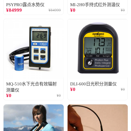
PSYPRO露点水势仪
MI-2H0手持式红外测温仪
¥
84999
¥
0
¥
84999
¥
0
MQ-510水下光合有效辐射
DLI-600日光积分测量仪
¥
0
¥
0
测量仪
¥
0
¥
0