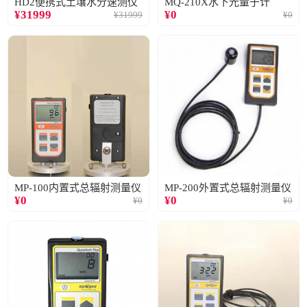
HD2便携式土壤水分速测仪
MQ-210X水下光量子计
¥
31999
¥
0
¥
31999
¥
0
MP-100内置式总辐射测量仪
MP-200外置式总辐射测量仪
¥
0
¥
0
¥
0
¥
0