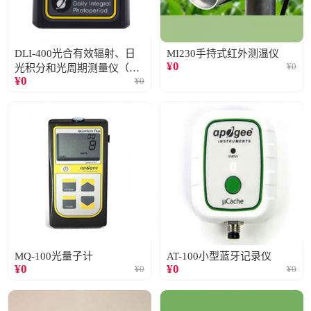
DLI-400光合有效辐射、日
MI230手持式红外测温仪
¥
0
¥
0
光积分和光周期测量仪（仅
¥
0
¥
0
阳光）
MQ-100光量子计
AT-100小型蓝牙记录仪
¥
0
¥
0
¥
0
¥
0