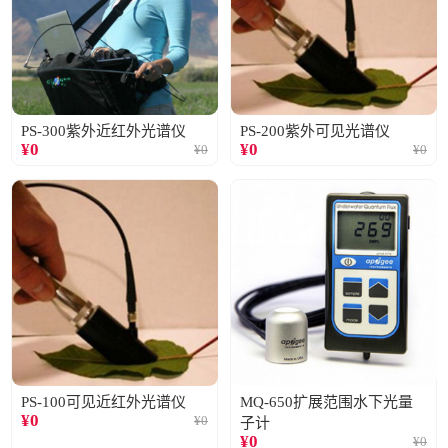
PS-300紫外近红外光谱仪
PS-200紫外可见光谱仪
¥
0
¥
0
¥
0
¥
0
PS-100可见近红外光谱仪
MQ-650扩展范围水下光量
¥
0
¥
0
子计
¥
0
¥
0