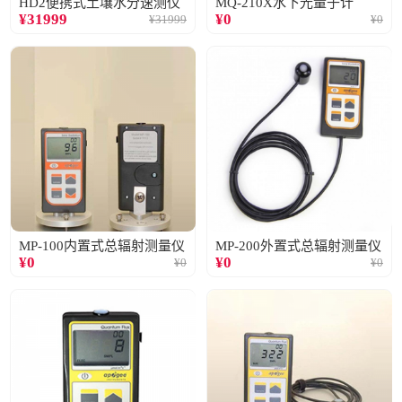
HD2便携式土壤水分速测仪
MQ-210X水下光量子计
¥
31999
¥
0
¥
31999
¥
0
MP-100内置式总辐射测量仪
MP-200外置式总辐射测量仪
¥
0
¥
0
¥
0
¥
0