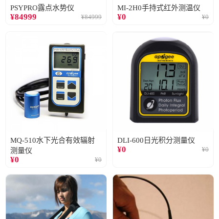
PSYPRO露点水势仪
MI-2H0手持式红外测温仪
¥
84999
¥
0
¥
84999
¥
0
MQ-510水下光合有效辐射
DLI-600日光积分测量仪
¥
0
¥
0
测量仪
¥
0
¥
0