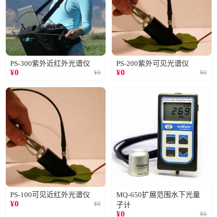
PS-300紫外近红外光谱仪
PS-200紫外可见光谱仪
¥
0
¥
0
¥
0
¥
0
PS-100可见近红外光谱仪
MQ-650扩展范围水下光量
¥
0
¥
0
子计
¥
0
¥
0