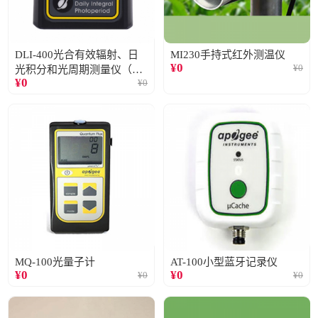
DLI-400光合有效辐射、日
MI230手持式红外测温仪
¥
0
¥
0
光积分和光周期测量仪（仅
¥
0
¥
0
阳光）
MQ-100光量子计
AT-100小型蓝牙记录仪
¥
0
¥
0
¥
0
¥
0