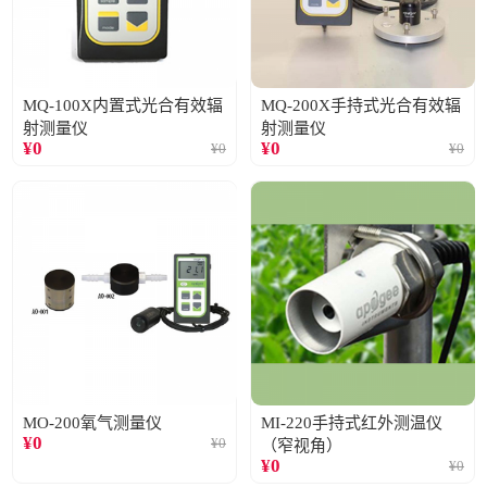
MQ-100X内置式光合有效辐
MQ-200X手持式光合有效辐
射测量仪
射测量仪
¥
0
¥
0
¥
0
¥
0
MO-200氧气测量仪
MI-220手持式红外测温仪
¥
0
¥
0
（窄视角）
¥
0
¥
0