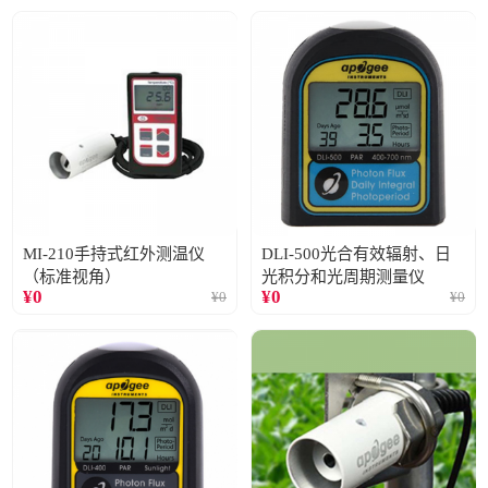
MI-210手持式红外测温仪
DLI-500光合有效辐射、日
（标准视角）
光积分和光周期测量仪
¥
0
¥
0
¥
0
¥
0