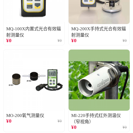
MQ-100X内置式光合有效辐
MQ-200X手持式光合有效辐
射测量仪
射测量仪
¥
0
¥
0
¥
0
¥
0
MO-200氧气测量仪
MI-220手持式红外测温仪
¥
0
¥
0
（窄视角）
¥
0
¥
0