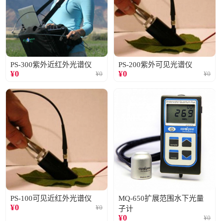
PS-300紫外近红外光谱仪
PS-200紫外可见光谱仪
¥
0
¥
0
¥
0
¥
0
PS-100可见近红外光谱仪
MQ-650扩展范围水下光量
¥
0
¥
0
子计
¥
0
¥
0