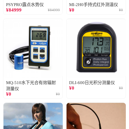
PSYPRO露点水势仪
MI-2H0手持式红外测温仪
¥
84999
¥
0
¥
84999
¥
0
MQ-510水下光合有效辐射
DLI-600日光积分测量仪
¥
0
¥
0
测量仪
¥
0
¥
0