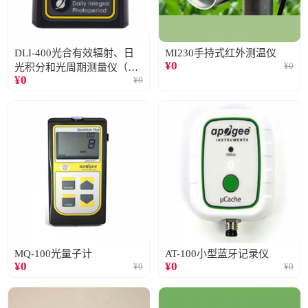
DLI-400光合有效辐射、日
MI230手持式红外测温仪
¥
0
¥
0
光积分和光周期测量仪（仅
¥
0
¥
0
阳光）
MQ-100光量子计
AT-100小型蓝牙记录仪
¥
0
¥
0
¥
0
¥
0