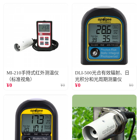
MI-210手持式红外测温仪
DLI-500光合有效辐射、日
（标准视角）
光积分和光周期测量仪
¥
0
¥
0
¥
0
¥
0