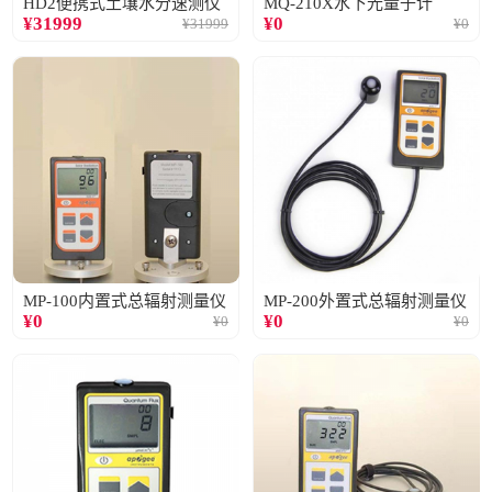
HD2便携式土壤水分速测仪
MQ-210X水下光量子计
¥
31999
¥
0
¥
31999
¥
0
MP-100内置式总辐射测量仪
MP-200外置式总辐射测量仪
¥
0
¥
0
¥
0
¥
0