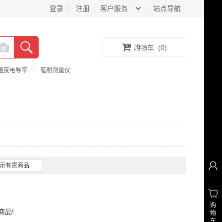
登录
注册
客户服务
站点导航
购物车
(
0
)
|
温度电导率
辐射测量仪
示有货商品
购
商品!
物
车