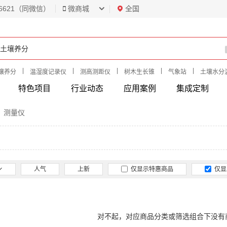
6621（同微信）
微商城
全国
|
|
|
|
|
壤养分
温湿度记录仪
测高测距仪
树木生长锥
气象站
土壤水分
特色项目
行业动态
应用案例
集成定制
）测量仪
人气
上新
仅显示特惠商品
仅显
对不起，对应商品分类或筛选组合下没有