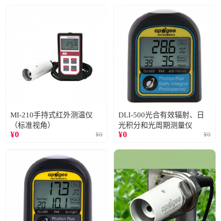
MI-210手持式红外测温仪
DLI-500光合有效辐射、日
（标准视角）
光积分和光周期测量仪
¥
0
¥
0
¥
0
¥
0