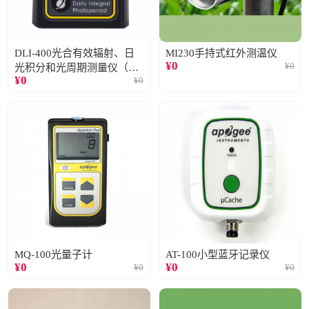
DLI-400光合有效辐射、日
MI230手持式红外测温仪
¥
0
¥
0
光积分和光周期测量仪（仅
¥
0
¥
0
阳光）
MQ-100光量子计
AT-100小型蓝牙记录仪
¥
0
¥
0
¥
0
¥
0