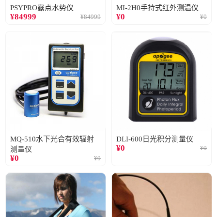
PSYPRO露点水势仪
MI-2H0手持式红外测温仪
¥
84999
¥
0
¥
84999
¥
0
MQ-510水下光合有效辐射
DLI-600日光积分测量仪
¥
0
¥
0
测量仪
¥
0
¥
0