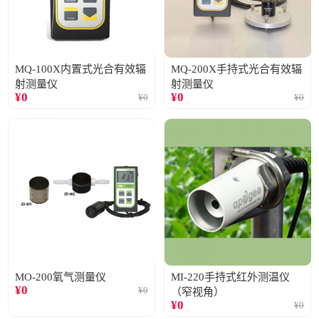
MQ-100X内置式光合有效辐
MQ-200X手持式光合有效辐
射测量仪
射测量仪
¥
0
¥
0
¥
0
¥
0
MO-200氧气测量仪
MI-220手持式红外测温仪
¥
0
¥
0
（窄视角）
¥
0
¥
0