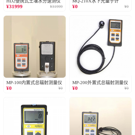
HD2便携式土壤水分速测仪
MQ-210X水下光量子计
¥
31999
¥
0
¥
31999
¥
0
MP-100内置式总辐射测量仪
MP-200外置式总辐射测量仪
¥
0
¥
0
¥
0
¥
0