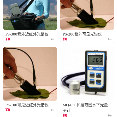
PS-300紫外近红外光谱仪
PS-200紫外可见光谱仪
¥
0
¥
0
¥
0
¥
0
PS-100可见近红外光谱仪
MQ-650扩展范围水下光量
¥
0
¥
0
子计
¥
0
¥
0