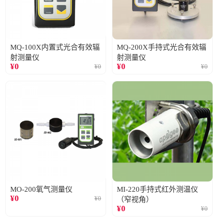
MQ-100X内置式光合有效辐
MQ-200X手持式光合有效辐
射测量仪
射测量仪
¥
0
¥
0
¥
0
¥
0
MO-200氧气测量仪
MI-220手持式红外测温仪
¥
0
¥
0
（窄视角）
¥
0
¥
0