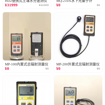
HD2便携式土壤水分速测仪
MQ-210X水下光量子计
¥
31999
¥
0
¥
31999
¥
0
MP-100内置式总辐射测量仪
MP-200外置式总辐射测量仪
¥
0
¥
0
¥
0
¥
0