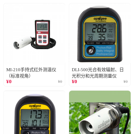
MI-210手持式红外测温仪
DLI-500光合有效辐射、日
（标准视角）
光积分和光周期测量仪
¥
0
¥
0
¥
0
¥
0