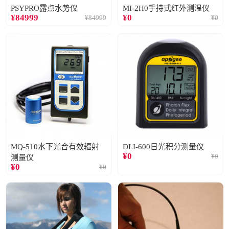
PSYPRO露点水势仪
MI-2H0手持式红外测温仪
¥
84999
¥
0
¥
84999
¥
0
MQ-510水下光合有效辐射
DLI-600日光积分测量仪
¥
0
¥
0
测量仪
¥
0
¥
0