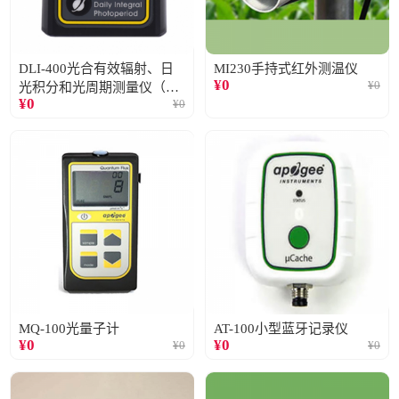
DLI-400光合有效辐射、日
MI230手持式红外测温仪
¥
0
¥
0
光积分和光周期测量仪（仅
¥
0
¥
0
阳光）
MQ-100光量子计
AT-100小型蓝牙记录仪
¥
0
¥
0
¥
0
¥
0