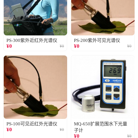
PS-300紫外近红外光谱仪
PS-200紫外可见光谱仪
¥
0
¥
0
¥
0
¥
0
PS-100可见近红外光谱仪
MQ-650扩展范围水下光量
¥
0
¥
0
子计
¥
0
¥
0